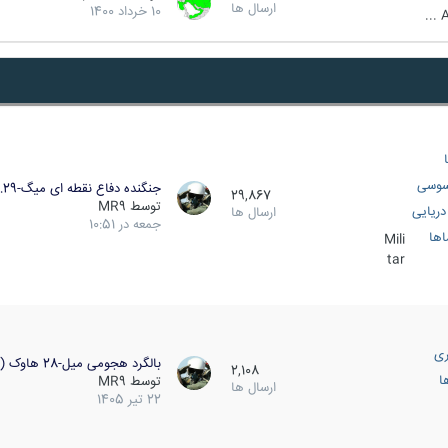
ارسال ها
10 خرداد 1400
A
سوسی
جنگنده دفاع نقطه ای میگ-29…
29,867
توسط
MR9
ریایی
ارسال ها
جمعه در 10:51
اها
Mili
tar
ری
بالگرد هجومی میل-28 هاوک (…
2,108
ا
توسط
MR9
ارسال ها
22 تیر 1405