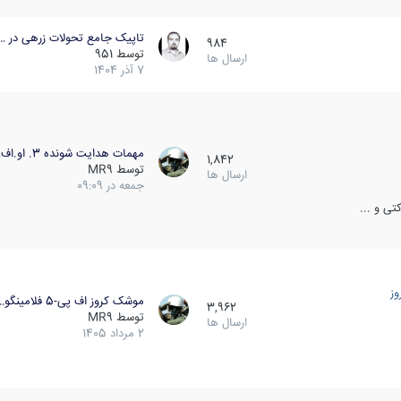
تاپیک جامع تحولات زرهی در …
984
توسط
951
ارسال ها
7 آذر 1404
مهمات هدایت شونده 3. او.اف…
1,842
توسط
MR9
ارسال ها
جمعه در 09:09
ی و ...
ز
موشک کروز اف پی-5 فلامینگو…
3,962
توسط
MR9
ارسال ها
2 مرداد 1405