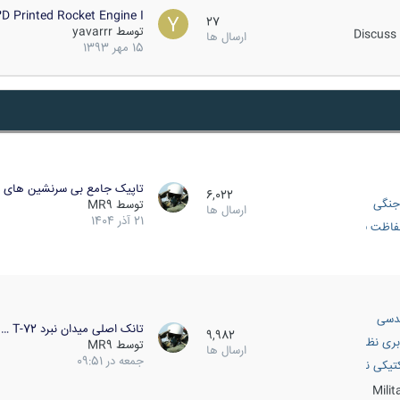
D Printed Rocket Engine I…
27
توسط
yavarrr
Discuss 
ارسال ها
15 مهر 1393
تاپیک جامع بی سرنشین های ز
6,022
جنگی
توسط
MR9
ارسال ها
21 آذر 1404
اظت فعال
دسی
تانک اصلی میدان نبرد T-72 …
9,982
بری نظامی
توسط
MR9
ارسال ها
جمعه در 09:51
انک
تیکی نظامی
Mili