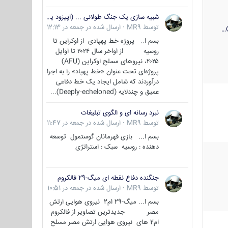
شبیه سازی یک جنگ طولانی ... (اپیزود یکم : اوکراین )
توسط
MR9
·
ارسال شده در
جمعه در 12:13
بسم ا.. پروژه خط پهپادی از اوکراین تا
روسیه از اواخر سال ۲۰۲۴ تا اوایل
۲۰۲۵، نیروهای مسلح اوکراین (AFU)
پروژه‌ای تحت عنوان «خط پهپاد» را به اجرا
درآوردند که شامل ایجاد یک خط دفاعی
عمیق و چندلایه (Deeply-echeloned)...
نبرد رسانه ای و الگوی تبلیغات
توسط
MR9
·
ارسال شده در
جمعه در 11:47
بسم ا... بازی قهرمانان گوستمول توسعه
دهنده : روسیه سبک : استراتژی
جنگنده دفاع نقطه ای میگ-29 فالکروم
توسط
MR9
·
ارسال شده در
جمعه در 10:51
بسم ا... میگ-29 ام2 نیروی هوایی ارتش
مصر جدیدترین تصاویر از فالکروم
ام2 های نیروی هوایی ارتش مصر مسلح