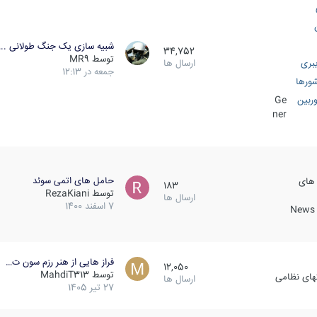
شبیه سازی یک جنگ طولانی ..
34,752
توسط
MR9
بری
ارسال ها
جمعه در 12:13
ورها
ربین
Ge
ner
حامل های اتمی سوئد
 های
183
توسط
RezaKiani
ارسال ها
7 اسفند 1400
News &
فراز هایی از هنر رزم سون ت…
12,050
توسط
MahdiT313
کهای نظامی
ارسال ها
27 تیر 1405