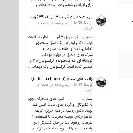
برای افزایش شانس اصابت در فواصل...
مهمات هدایت شونده 3. او.اف.39 کراسنوپل/بصیر( Krasnopol 3OF39 )
…
توسط
MR9
·
ارسال شده در
جمعه در
09:09
بسم ا.. کراسنوپل 2 ام اداره اطلاعات
وزارت دفاع اوکراین یک مدل سه‌بعدی
تعاملی، اجزا و اطلاعات مربوط به
شرکت‌های دخیل در تولید مهمات
توپخانه‌ای هدایت‌شونده کراسنوپول-ام۲ را
منتشر کرده است.کراسنوپول یک مهمات...
وانت های مسلح (( The Technical ))
توسط
MR9
·
ارسال شده در
جمعه در
09:02
بسم ا.. گروه های متحرک مجهز
به تکنیکال و گروه های ثابت آتش ضد
پهپاد ارتش روسیه در شبه جزیره کریمه
ظاهرا ارتش روسیه بسرعت با استفاده از
ظرفیت روسوگاردیا در حال گسترش این
واحدها در سرتاسر روسیه است . ترکیب...