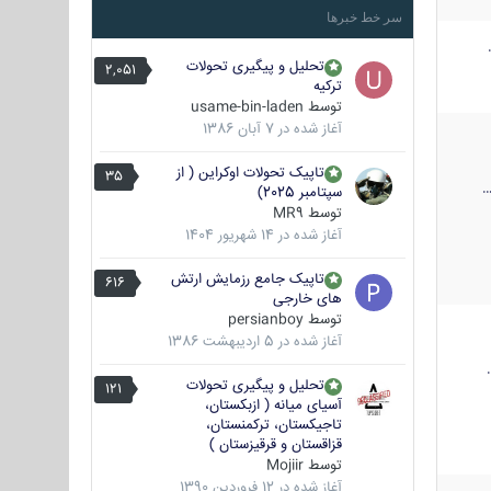
سر خط خبرها
تحلیل و پیگیری تحولات
2,051
ترکیه
توسط
usame-bin-laden
آغاز شده در
7 آبان 1386
تاپیک تحولات اوکراین ( از
35
سپتامبر 2025)
توسط
MR9
آغاز شده در
14 شهریور 1404
تاپیک جامع رزمایش ارتش
616
های خارجی
توسط
persianboy
آغاز شده در
5 اردیبهشت 1386
تحلیل و پیگیری تحولات
121
آسیای میانه ( ازبکستان،
تاجیکستان، ترکمنستان،
قزاقستان و قرقیزستان )
توسط
Mojiir
آغاز شده در
12 فروردین 1390