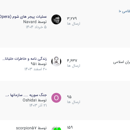
ظامی خارجی
عملیات پیجر های شوم (Opera…
3,279
توسط
Navard
ارسال ها
5 خرداد 1404
زندگی نامه و خاطرات خلبانا…
4,637
ان اسلامی
توسط
951
ارسال ها
20 اسفند 1403
جنگ سوریه .... سازمانها ،…
95
توسط
Oshida1
ارسال ها
21 آذر 1403
159
توسط
scorpion57