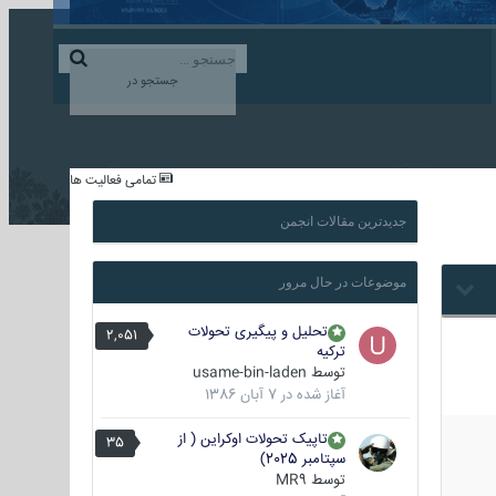
ورود به حساب کاربری
ایجاد حساب کاربری
جستجو در
...
تمامی فعالیت ها
جدیدترین مقالات انجمن
موضوعات در حال مرور
تحلیل و پیگیری تحولات
2,051
ترکیه
توسط
usame-bin-laden
آغاز شده در
7 آبان 1386
تاپیک تحولات اوکراین ( از
35
سپتامبر 2025)
توسط
MR9