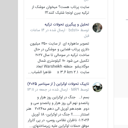
سایت پرتاب هست؟ میخوان موشک از
ترکیه ببرن اونجا شلیک کنند؟!!
…
تحلیل و پیگیری تحولات ترکیه
توسط
bds110
·
ارسال شده در
14 ساعات
قبل
تصویر ماهواره ای از سایت ۳۵۰ میلیون
دلاری پرتاب فضایی و موشکی در حال
ساخت ترکیه در سومالی تا سال ۲۰۲۷
تکمیل می شود ۷۰ کیلومتری شمال
موگادیشو منطقه Warsheikh ابعاد
سایت 2.1 x 3.6 km ظاهرا الشباب...
تاپیک تحولات اوکراین ( از سپتامبر 2025)
توسط
MR9
·
ارسال شده در
جمعه در 13:11
بسم ا.. جنگ در اوکراین روز هزار و
پانصدو نهم الی روز هزار و پانصدو سی و
دوم هجدهم آوریل الی دهم مه2026 هنر
استتار.......!! جنگ در اوکراین- 18 آوریل
2026 1- ناظران نظامی روسی، در پی کارزار
موفق حملات اوکراین علیه زیرساختهای...