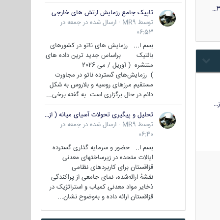
3
تاپیک جامع رزمایش ارتش های خارجی
توسط
MR9
·
ارسال شده در
جمعه در
06:53
بسم ا... رزمایش های ناتو در کشورهای
بالتیک براساس جدید ترین داده های
منتشره ( آوریل / می 2026
) رزمایش‌های گسترده ناتو در مجاورت
مستقیم مرزهای روسیه و بلاروس به شکل
دائم در حال برگزاری است به گفته برخی...
…
تحلیل و پیگیری تحولات آسیای میانه ( ازبکستان، تاجیکستان، ترکمنستان، قزاقستان و قرقیزستان )
توسط
MR9
·
ارسال شده در
جمعه در
06:40
بسم ا.. حضور و سرمایه گذاری گسترده
ایالات متحده در زیرساختهای معدنی
قزاقستان برای کاربردهای نظامی
نقشهٔ ارائه‌شده، نمای جامعی از پراکندگی
ذخایر مواد معدنی کمیاب و استراتژیک در
قزاقستان ارائه داده و به‌وضوح نشان...