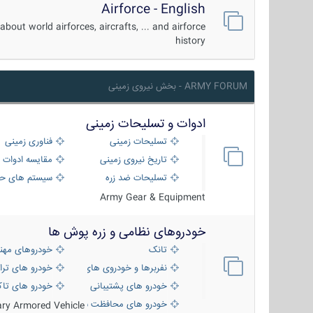
Airforce - English
about world airforces, aircrafts, ... and airforce
history
ARMY FORUM - بخش نیروی زمینی
ادوات و تسلیحات زمینی
تسلیحات زمینی
فناوری زمینی
تاریخ نیروی زمینی
مقایسه ادوات 
تسلیحات ضد زره
سیستم های حف
Army Gear & Equipment
خودروهای نظامی و زره پوش ها
تانک
خودروهای مهن
نفربرها و خودروی های رزمی پیاده نظام
خودرو های ترا
خودرو های پشتیبانی آتش ، شناسایی و ضد ت
خودرو های تاک
خودرو های محافظت شده
tary Armored Vehicle