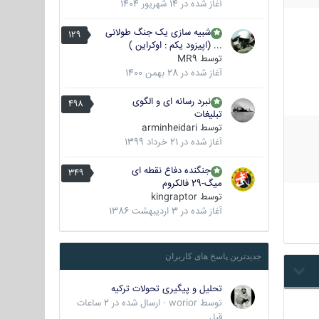
آغاز شده در
14 شهریور 1404
شبیه سازی یک جنگ طولانی
129
... (اپیزود یکم : اوکراین )
توسط
MR9
آغاز شده در
28 بهمن 1400
نبرد رسانه ای و الگوی
498
تبلیغات
توسط
arminheidari
آغاز شده در
21 خرداد 1399
جنگنده دفاع نقطه ای
349
میگ-29 فالکروم
توسط
kingraptor
آغاز شده در
3 اردیبهشت 1386
جدیدترین پاسخ های کاربران
تحلیل و پیگیری تحولات ترکیه
توسط
worior
·
ارسال شده در
2 ساعات
قبل