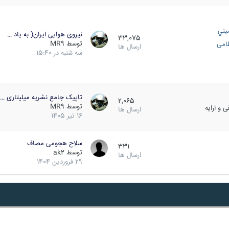
يني
نیروی هوایی ایران( به یاد …
33,075
توسط
MR9
ظامی
ارسال ها
سه شنبه در 15:40
تاپیک جامع نشریه میلیتاری …
2,065
توسط
MR9
 و ارایه
ارسال ها
16 تیر 1405
سلاح هجومی مصاف
331
توسط
ak2
ارسال ها
29 فروردین 1404