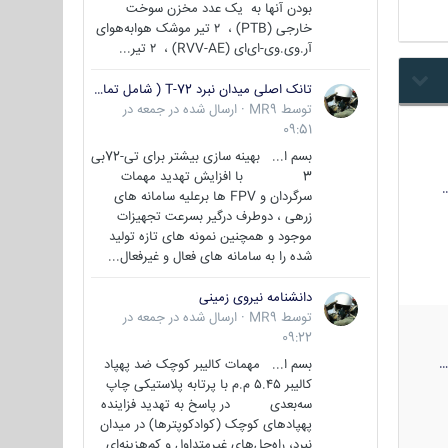
بودن آنها به یک عدد مخزن سوخت
خارجی (PTB) ، ۲ تیر موشک هوابه‌هوای
آر.وی.وی-ای‌ای (RVV-AE) ، ۲ تیر...
تانک اصلی میدان نبرد T-72 ( شامل تمامی گونه ها )
توسط
MR9
·
ارسال شده در
جمعه در
09:51
بسم ا... بهینه سازی بیشتر برای تی-72بی
3 با افزایش تهدید مهمات
سرگردان و FPV ها برعلیه سامانه های
زرهی ، دوطرف درگیر بسرعت تجهیزات
موجود و همچنین نمونه های تازه تولید
شده را به سامانه های فعال و غیرفعال...
دانشنامه نیروی زمینی
توسط
MR9
·
ارسال شده در
جمعه در
09:22
بسم ا... مهمات کالیبر کوچک ضد پهپاد
کالیبر ۵.۴۵ م.م با پرتابه پلاستیکی چاپ
سه‌بعدی در پاسخ به تهدید فزاینده
پهپادهای کوچک (کوادکوپترها) در میدان
نبرد، راه‌حل‌های غیرمتداول و کم‌هزینه‌ای