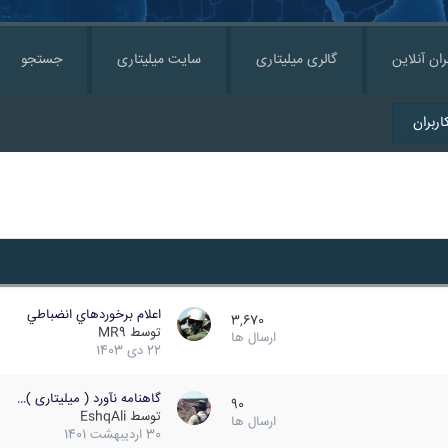
ران آنلاین
گالری میلیتاری
سایت میلیتاری
جستجو
ربران
اعلام برخوردهاي انضباطي
3,670
توسط
MR9
ارسال ها
22 دی 1403
گاهنامه نآورد ( میلیتاری )…
90
توسط
EshqAli
ارسال ها
30 اردیبهشت 1401