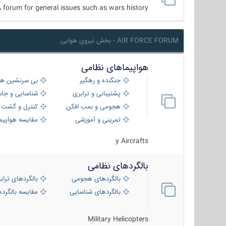
 forum for general issues such as wars history ...
AIR FORCE FORUM - بخش نیروی هوایی
هواپیماهای نظامی
جنگنده و رهگیر
بی سرنشین ها
پشتیبانی و ترابری
شناسایی و جا
هجومی و بمب افکن
کنترل و گشت د
تمرینی و آموزشی
مقایسه هواپیم
y Aircrafts
بالگردهای نظامی
بالگردهای هجومی
بالگردهای تراب
بالگردهای شناسایی
مقایسه بالگرده
Military Helicopters