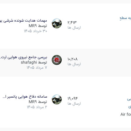
به سطح
مهمات هدایت شونده سُرشی یو
2,413
توسط
MR9
ارسال ها
30 خرداد 1405
بررسی جامع نیروی هوایی ارت…
10,208
توسط
shafaghi
ارسال ها
7 مرداد 1405
سامانه دفاع هوایی پانسیر ا…
یی
19,094
توسط
MR9
ارسال ها
ی
2 مرداد 1405
Air f