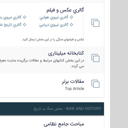
گالري عكس و فيلم
گالري نيروي هوايي
گالري نيروي زم
گالري نيروي دريايي
گالري تاریخ ن
عکس و فیلمهای جنگی را در این بخش ارسال کنید.
کتابخانه میلیتاری
در این بخش کتابهای مرتبط و مقالات برگزیده سایت معرفی
می گردد.
مقالات برتر
Top Article
WAR AND HISTORY - بخش جنگ و تاریخ
مباحث جامع نظامی