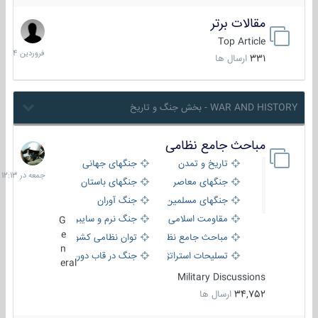
مقالات برتر
29
فروردین
Top Article
1404
331
ارسال ها
WAR AND HISTORY - بخش جنگ و تاریخ
مباحث جامع نظامی
جمعه
در
تاریخ و تمدن
جنگهای جهانی
12:13
جنگهای معاصر
جنگهای باستان
جنگهای مسلمین
جنگ آوران
مقاومت اسلامی
جنگ نرم و سایبری
G
e
مباحث جامع نظامی
توان نظامی کشورها
n
تسلیحات استراتژیک
جنگ در قاب دوربین
eral
Military Discussions
34,752
ارسال ها