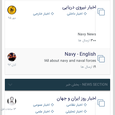
اخبار نیروی دریایی
27
مهر
اخبار داخلی
اخبار خارجی
1395
Navy News
300
ارسال ها
Navy - English
22
آبان
All about navy and naval forces!
1392
19
ارسال ها
NEWS SECTION - بخش خبر
اخبار روز ایران و جهان
13
ساعات
اخبار نظامی
اخبار عمومی
قبل
اخبار تحلیلی
اخبار علمی