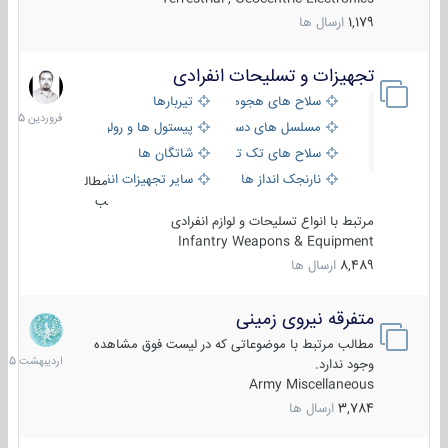
1,179
ارسال ها
تجهیزات و تسلیحات انفرادی
17
فروردین
سلاح های هجومی
تیربارها
1405
مسلسل های دستی
پیستول ها و رولورها
سلاح های تک تیر اندازی
شاتگان ها
نارنجک انداز ها
سایر تجهیزات انفرادی
مطال
ب
مرتبط با انواع تسلیحات و لوازم انفرادی
Infantry Weapons & Equipment
8,489
ارسال ها
متفرقه نیروی زمینی
27
اردیبهش
مطالب مرتبط با موضوعاتی که در لیست فوق مشاهده
1405
وجود ندارد.
Army Miscellaneous
3,784
ارسال ها