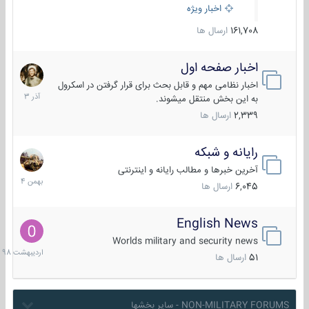
اخبار ویژه
161,708
ارسال ها
اخبار صفحه اول
7
آذر
اخبار نظامی مهم و قابل بحث برای قرار گرفتن در اسکرول
1403
به این بخش منتقل میشوند.
2,339
ارسال ها
رایانه و شبکه
30
بهمن
آخرین خبرها و مطالب رایانه و اینترنتی
1404
6,045
ارسال ها
English News
10
اردیبهش
Worlds military and security news
1398
51
ارسال ها
NON-MILITARY FORUMS - سایر بخشها