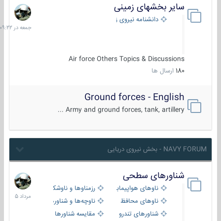
سایر بخشهای زمینی
جمعه
در
دانشنامه نیروی زمینی
09:22
Air force Others Topics & Discussions
180
ارسال ها
Ground forces - English
Army and ground forces, tank, artillery ...
NAVY FORUM - بخش نیروی دریایی
شناورهای سطحی
2
مرداد
ناوهای هواپیمابر و بالگرد بر
رزمناوها و ناوشکن‌ها
1405
ناوهای محافظ
ناوچه‌ها و شناورهای گشتی
شناورهای تندرو
مقایسه شناورها