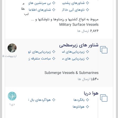
شناورهای پشتیبانی
بی سرنشین های دریایی
م
طا
ناوهای آبی خاکی و نیروبر
شناورهای اطلاعاتی و جاسوسی
لب
مربوط به انواع کشتیها و رزمناوها و ناوشکنها و ...
Military Surface Vessels
6,826
ارسال ها
شناور های زیرسطحی
31
اردیبهش
زیردریایی‌های استراتژیک
زیردریایی‌های تهاجمی
1405
زیردریایی های سبک
مباحث متفرقه زیرسطحی
Submerge Vessels & Submarines
1,540
ارسال ها
هوا دریا
12
دی
بالگردها
هواگردهای بال ثابت
1401
هواناوها