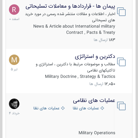
پیمان ها - قراردادها و معاملات تسلیحاتی
7
اسفند
اخبار ، اطلاعات و مقالات منتشر شده رسمی در مورد خرید
1400
های تسیحاتی
News & Article about International military
Contract , Pacts & Treaty
183
ارسال ها
دکترین و استراتژی
27
تیر
مطالب و موضوعات مرتبط با دکترین ، استراتژی و
1405
تاکتیکهای نظامی
Military Doctrine , Strategy & Tactics
12,050
ارسال ها
عملیات های نظامی
5
خرداد
عملیات های نظامی ایران
عملیات های نظامی خارجی
1404
Military Operations