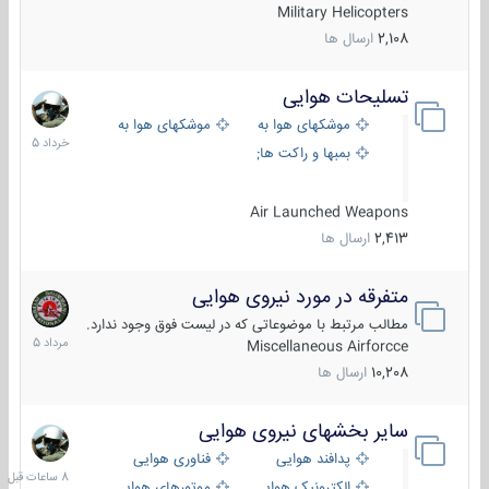
Military Helicopters
2,108
ارسال ها
تسلیحات هوایی
30
خرداد
موشکهای هوا به هوا
موشکهای هوا به سطح
1405
بمبها و راکت های هوایی
Air Launched Weapons
2,413
ارسال ها
متفرقه در مورد نیروی هوایی
7
مرداد
مطالب مرتبط با موضوعاتی که در لیست فوق وجود ندارد.
1405
Miscellaneous Airforcce
10,208
ارسال ها
سایر بخشهای نیروی هوایی
8
ساعات
پدافند هوایی
فناوری هوایی
قبل
الکترونیک هوایی
موتورهای هوایی