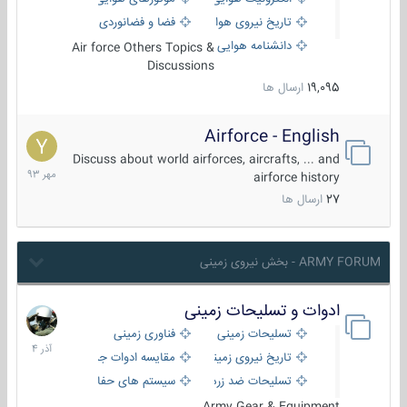
تاریخ نیروی هوایی
فضا و فضانوردی
دانشنامه هوایی
Air force Others Topics &
Discussions
19,095
ارسال ها
Airforce - English
15
مهر
Discuss about world airforces, aircrafts, ... and
1393
airforce history
27
ارسال ها
ARMY FORUM - بخش نیروی زمینی
ادوات و تسلیحات زمینی
21
آذر
تسلیحات زمینی
فناوری زمینی
1404
تاریخ نیروی زمینی
مقایسه ادوات جنگی
تسلیحات ضد زره
سیستم های حفاظت فعال
Army Gear & Equipment