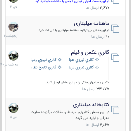
دی
در این قسمت اخبار و قوانین انجمن را مشاهده خواهید کرد
1403
3,670
ارسال ها
ماهنامه میلیتاری
30
اردیبهش
در این بخش می توانید ماهنامه میلیتاری را دریافت کنید.
1401
90
ارسال ها
گالري عكس و فيلم
سه
شنبه
گالري نيروي هوايي
گالري نيروي زميني
در
گالري نيروي دريايي
گالري تاریخ نظامی
15:40
عکس و فیلمهای جنگی را در این بخش ارسال کنید.
33,075
ارسال ها
کتابخانه میلیتاری
16
تیر
در این بخش کتابهای مرتبط و مقالات برگزیده سایت
1405
معرفی و ارایه می گردد.
2,065
ارسال ها