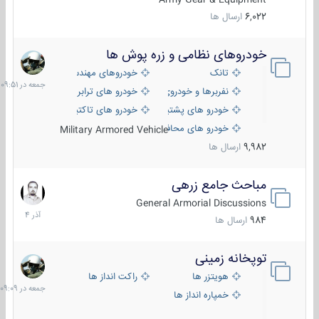
6,022
ارسال ها
خودروهای نظامی و زره پوش ها
جمعه
در
تانک
خودروهای مهندسی
09:51
نفربرها و خودروی های رزمی پیاده نظام
خودرو های ترابری نظامی
خودرو های پشتیبانی آتش ، شناسایی و ضد تانک
خودرو های تاکتیکی نظامی
خودرو های محافظت شده
Military Armored Vehicle
9,982
ارسال ها
مباحث جامع زرهی
7
آذر
General Armorial Discussions
1404
984
ارسال ها
توپخانه زمینی
جمعه
در
هویتزر ها
راکت انداز ها
09:09
خمپاره انداز ها