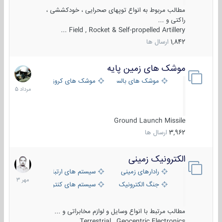
مطالب مربوط به انواع توپهای صحرایی ، خودکششی ،
راکتی و ...
Field , Rocket & Self-propelled Artillery ...
1,842
ارسال ها
موشک های زمین پایه
2
مرداد
موشک های بالستیک
موشک های کروز
1405
Ground Launch Missile
3,962
ارسال ها
الکترونیک زمینی
1
مهر
رادارهای زمینی
سیستم های ارتباطی و جمع آوری اطلاع
1403
جنگ الکترونیک
سیستم های کنترل آتش و تجهیزات الکتر
مطالب مرتبط با انواع وسایل و لوازم مخابراتی و ...
Terrestrial , Geocentric Electronics