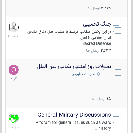
3,279
ارسال ها
جنگ تحمیلی
20
اسفند
در این بخش مطالب مرتبط با هشت سال دفاع مقدس
1403
ایران اسلامی را ارس
Sacred Defense
4,637
ارسال ها
تحولات روز امنیتی نظامی بین الملل
21
آذر
تحولات خاورمیانه
1403
95
ارسال ها
General Military Discussions
10
خرداد
A forum for general issues such as wars
1400
history ...