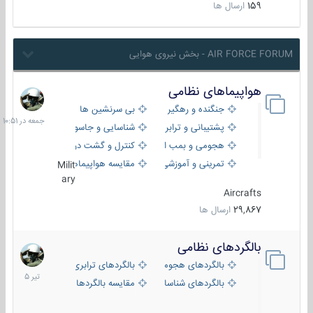
159
ارسال ها
AIR FORCE FORUM - بخش نیروی هوایی
هواپیماهای نظامی
جمعه
در
جنگنده و رهگیر
بی سرنشین ها
10:51
پشتیبانی و ترابری
شناسایی و جاسوسی
هجومی و بمب افکن
کنترل و گشت دریایی
تمرینی و آموزشی
مقایسه هواپیماها
Milit
ary
Aircrafts
29,867
ارسال ها
بالگردهای نظامی
22
تیر
بالگردهای هجومی
بالگردهای ترابری
1405
بالگردهای شناسایی
مقایسه بالگردها