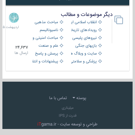
دیگر موضوعات و مطالب
8
اردیبهش
انقلاب اسلامی ایران
مباحث مذهبی
1405
رویدادهای تاریخی و مذهبی
ناسیونالیسم
نیروهای پلیسی
مباحث امنیتی و اطلاعاتی
بازیهای جنگی
علم و صنعت
24,637
ارسال ها
سایت و وبلاگ ها
پرسش و پاسخ
پزشکی و سلامتی
پیشنهادات و انتقادات
پوسته
تماس با ما
میلیتاری
قدرت از IPS
طراحي و توسعه سايت -
gama.ir
iT