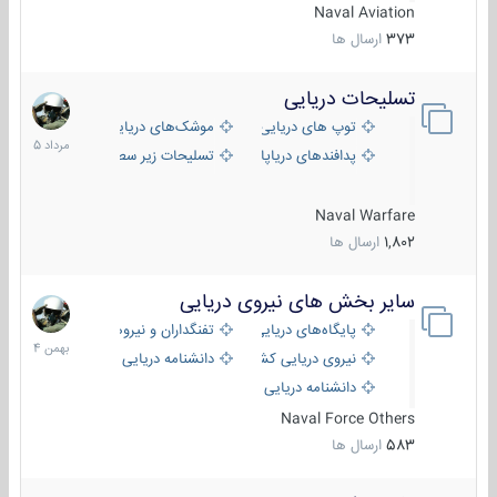
Naval Aviation
373
ارسال ها
تسلیحات دریایی
2
مرداد
توپ های دریایی
موشک‌های دریایی
1405
پدافندهای دریاپایه
تسلیحات زیر سطحی
Naval Warfare
1,802
ارسال ها
سایر بخش های نیروی دریایی
22
بهمن
پایگاه‌های دریایی
تفنگداران و نیروهای ویژه‌ی دریایی
1404
نیروی دریایی کشورهای مختلف
دانشنامه دریایی
دانشنامه دریایی کپی
Naval Force Others
583
ارسال ها