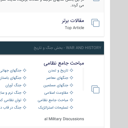
می گردد.
مقالات برتر
Top Article
WAR AND HISTORY - بخش جنگ و تاریخ
مباحث جامع نظامی
تاریخ و تمدن
جنگهای جهانی
جنگهای معاصر
جنگهای باستان
جنگهای مسلمین
جنگ آوران
مقاومت اسلامی
جنگ نرم و سای
مباحث جامع نظامی
توان نظامی کش
تسلیحات استراتژیک
جنگ در قاب دو
al Military Discussions