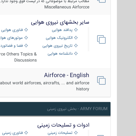
مطالب مرتبط با موضوعاتی که در لیست فوق وجود ندارد.
Miscellaneous Airforcce
سایر بخشهای نیروی هوایی
پدافند هوایی
فناوری هوایی
الکترونیک هوایی
موتورهای هوا
تاریخ نیروی هوایی
فضا و فضانورد
دانشنامه هوایی
orce Others Topics &
Discussions
Airforce - English
about world airforces, aircrafts, ... and airforce
history
ARMY FORUM - بخش نیروی زمینی
ادوات و تسلیحات زمینی
تسلیحات زمینی
فناوری زمینی