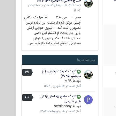
نيروي هوايي جمهوري خلق چين
توسط
MR9
·
ارسال شده در
پنجشنبه در
16:06
بسم ا... جی -36 ظاهرا یک عکاس
چینی موفق شده از پشت این پرنده اولین
تصویر را ثبت کند ... نیروی هوایی ارتش
چین هم بشدت از انتشار این عکس
عصبانی شده !!! عکس سوم با هوش
مصنوعی اصلاح شده و احتمالا با ظاهر...
سر خط خبرها
تاپیک تحولات اوکراین ( از
35
سپتامبر 2025)
توسط
MR9
آغاز شده در
14 شهریور 1404
تاپیک جامع رزمایش ارتش
616
های خارجی
توسط
persianboy
آغاز شده در
5 اردیبهشت 1386