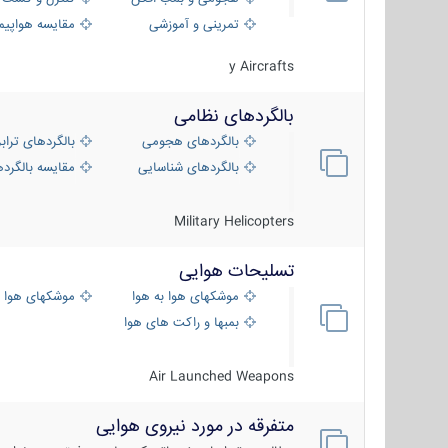
تمرینی و آموزشی
مقایسه هواپیم
y Aircrafts
بالگردهای نظامی
بالگردهای هجومی
بالگردهای تراب
بالگردهای شناسایی
مقایسه بالگرده
Military Helicopters
تسلیحات هوایی
موشکهای هوا به هوا
موشکهای هوا 
بمبها و راکت های هوایی
Air Launched Weapons
متفرقه در مورد نیروی هوایی