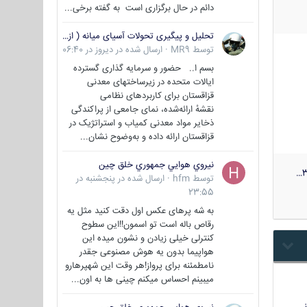
دائم در حال برگزاری است به گفته برخی...
تحلیل و پیگیری تحولات آسیای میانه ( ازبکستان، تاجیکستان، ترکمنستان، قزاقستان و قرقیزستان )
توسط
MR9
·
ارسال شده در
دیروز در 06:40
بسم ا.. حضور و سرمایه گذاری گسترده
ایالات متحده در زیرساختهای معدنی
قزاقستان برای کاربردهای نظامی
نقشهٔ ارائه‌شده، نمای جامعی از پراکندگی
ذخایر مواد معدنی کمیاب و استراتژیک در
قزاقستان ارائه داده و به‌وضوح نشان...
نيروي هوايي جمهوري خلق چين
3
توسط
hfm
·
ارسال شده در
پنجشنبه در
23:55
به شه پرهای عکس اول دقت کنید مثل یه
رقاص باله است تو اسمون!!این سطوح
کنترلی خیلی زیادن و نشون میده این
هواپیما بدون یه هوش مصنوعی جقدر
نامطمئنه برای پرواز!هر وقت این شهپرهارو
میبینم احساس میکنم چینی ها به اون...
…