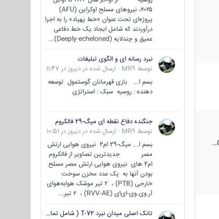
۲۰۲۵، نیروهای مسلح اوکراین (AFU)
پروژه‌ای تحت عنوان «خط پهپاد» را به اجرا
درآوردند که شامل ایجاد یک خط دفاعی
عمیق و چندلایه (Deeply-echeloned)...
نبرد رسانه ای و الگوی تبلیغات
توسط
MR9
·
ارسال شده در
دیروز در 11:47
بسم ا... بازی قهرمانان گوستمول توسعه
دهنده : روسیه سبک : استراتژی
جنگنده دفاع نقطه ای میگ-29 فالکروم
توسط
MR9
·
ارسال شده در
دیروز در 10:51
بسم ا... میگ-29 ام2 نیروی هوایی ارتش
مصر جدیدترین تصاویر از فالکروم
ام2 های نیروی هوایی ارتش مصر مسلح
بودن آنها به یک عدد مخزن سوخت
خارجی (PTB) ، ۲ تیر موشک هوابه‌هوای
آر.وی.وی-ای‌ای (RVV-AE) ، ۲ تیر...
تانک اصلی میدان نبرد T-72 ( شامل تمامی گونه ها )