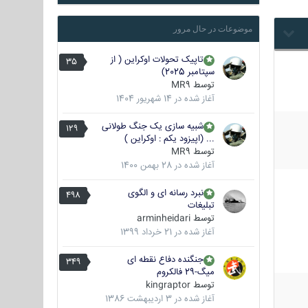
موضوعات در حال مرور
تاپیک تحولات اوکراین ( از
35
سپتامبر 2025)
توسط
MR9
آغاز شده در
14 شهریور 1404
شبیه سازی یک جنگ طولانی
129
... (اپیزود یکم : اوکراین )
توسط
MR9
آغاز شده در
28 بهمن 1400
نبرد رسانه ای و الگوی
498
تبلیغات
توسط
arminheidari
آغاز شده در
21 خرداد 1399
جنگنده دفاع نقطه ای
349
میگ-29 فالکروم
توسط
kingraptor
آغاز شده در
3 اردیبهشت 1386