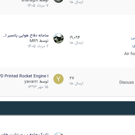
توسط
shafaghi
ارسال ها
7 مرداد 1405
سامانه دفاع هوایی پانسیر ا…
یی
19,094
توسط
MR9
ارسال ها
ی
2 مرداد 1405
Air f
D Printed Rocket Engine I…
27
توسط
yavarrr
Discuss 
ارسال ها
15 مهر 1393
تاپیک جامع بی سرنشین های ز