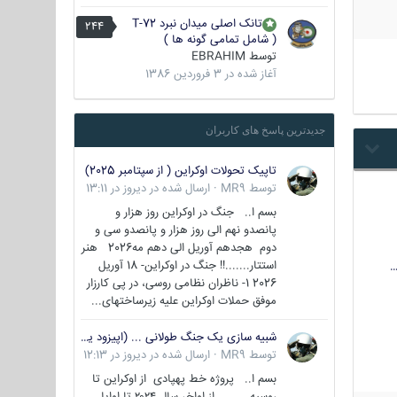
تانک اصلی میدان نبرد T-72
244
( شامل تمامی گونه ها )
توسط
EBRAHIM
آغاز شده در
3 فروردین 1386
جدیدترین پاسخ های کاربران
تاپیک تحولات اوکراین ( از سپتامبر 2025)
توسط
MR9
·
ارسال شده در
دیروز در 13:11
بسم ا.. جنگ در اوکراین روز هزار و
پانصدو نهم الی روز هزار و پانصدو سی و
دوم هجدهم آوریل الی دهم مه2026 هنر
استتار.......!! جنگ در اوکراین- 18 آوریل
…
2026 1- ناظران نظامی روسی، در پی کارزار
موفق حملات اوکراین علیه زیرساختهای...
شبیه سازی یک جنگ طولانی ... (اپیزود یکم : اوکراین )
توسط
MR9
·
ارسال شده در
دیروز در 12:13
بسم ا.. پروژه خط پهپادی از اوکراین تا
روسیه از اواخر سال ۲۰۲۴ تا اوایل