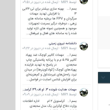
توسط
MR9
·
ارسال شده در
دیروز در 09:51
بسم ا... بهینه سازی بیشتر برای تی-72بی
3 با افزایش تهدید مهمات
سرگردان و FPV ها برعلیه سامانه های
زرهی ، دوطرف درگیر بسرعت تجهیزات
موجود و همچنین نمونه های تازه تولید
شده را به سامانه های فعال و غیرفعال...
دانشنامه نیروی زمینی
توسط
MR9
·
ارسال شده در
دیروز در 09:22
بسم ا... مهمات کالیبر کوچک ضد پهپاد
کالیبر ۵.۴۵ م.م با پرتابه پلاستیکی چاپ
سه‌بعدی در پاسخ به تهدید فزاینده
پهپادهای کوچک (کوادکوپترها) در میدان
نبرد، راه‌حل‌های غیرمتداول و کم‌هزینه‌ای
برای افزایش شانس اصابت در فواصل...
مهمات هدایت شونده 3. او.اف.39 کراسنوپل/بصیر( Krasnopol 3OF39 )
توسط
MR9
·
ارسال شده در
دیروز در 09:09
بسم ا.. کراسنوپل 2 ام اداره اطلاعات
وزارت دفاع اوکراین یک مدل سه‌بعدی