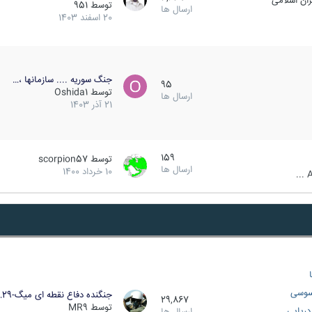
ان اسلامی
توسط
951
ارسال ها
20 اسفند 1403
جنگ سوریه .... سازمانها ،…
95
توسط
Oshida1
ارسال ها
21 آذر 1403
159
توسط
scorpion57
ارسال ها
10 خرداد 1400
A
سوسی
جنگنده دفاع نقطه ای میگ-29…
29,867
توسط
MR9
ریایی
ارسال ها