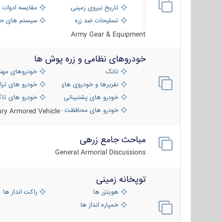
تاریخ نیروی زمینی
مقایسه ادوات 
تسلیحات ضد زره
سیستم های حف
Army Gear & Equipment
خودروهای نظامی و زره پوش ها
تانک
خودروهای مهن
نفربرها و خودروی های رزمی پیاده نظام
خودرو های ترا
خودرو های پشتیبانی آتش ، شناسایی و ضد ت
خودرو های تاک
خودرو های محافظت شده
tary Armored Vehicle
مباحث جامع زرهی
General Armorial Discussions
توپخانه زمینی
هویتزر ها
راکت انداز ها
خمپاره انداز ها