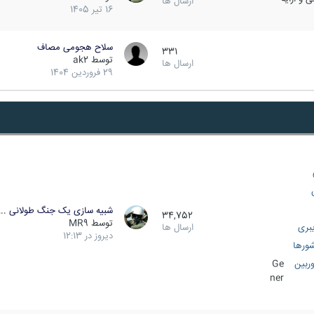
ارسال ها
16 تیر 1405
سلاح هجومی مصاف
331
توسط
ak2
ارسال ها
29 فروردین 1404
شبیه سازی یک جنگ طولانی ..
34,752
توسط
MR9
بری
ارسال ها
دیروز در 12:13
ورها
ربین
Ge
ner