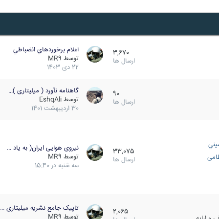
اعلام برخوردهاي انضباطي
3,670
توسط
MR9
ارسال ها
22 دی 1403
گاهنامه نآورد ( میلیتاری )…
90
توسط
EshqAli
ارسال ها
30 اردیبهشت 1401
يني
نیروی هوایی ایران( به یاد …
33,075
توسط
MR9
ظامی
ارسال ها
سه شنبه در 15:40
تاپیک جامع نشریه میلیتاری …
2,065
توسط
MR9
 و ارایه