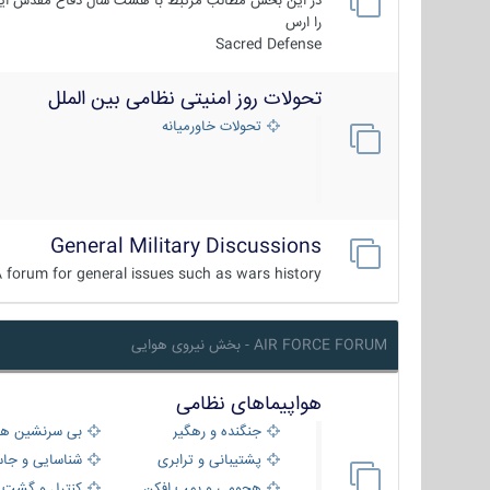
در این بخش مطالب مرتبط با هشت سال دفاع مقدس ایر
را ارس
Sacred Defense
تحولات روز امنیتی نظامی بین الملل
تحولات خاورمیانه
General Military Discussions
 forum for general issues such as wars history ...
AIR FORCE FORUM - بخش نیروی هوایی
هواپیماهای نظامی
جنگنده و رهگیر
بی سرنشین ها
پشتیبانی و ترابری
شناسایی و جا
هجومی و بمب افکن
کنترل و گشت د