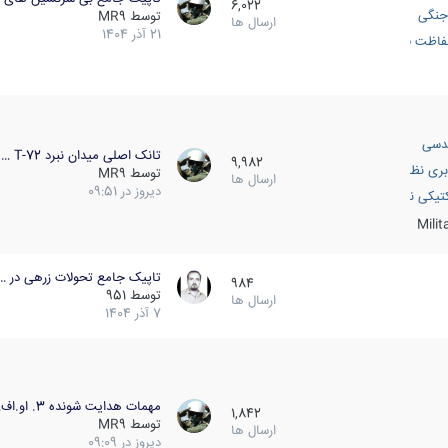
6,022
جنگی
توسط
MR9
ارسال ها
21 آذر 1404
اظت فعال
دسی
تانک اصلی میدان نبرد T-72 …
9,982
بری نظامی
توسط
MR9
ارسال ها
دیروز در 09:51
انک
تیکی نظامی
Mili
تاپیک جامع تحولات زرهی در …
984
توسط
951
ارسال ها
7 آذر 1404
مهمات هدایت شونده 3. او.اف…
1,842
توسط
MR9
ارسال ها
دیروز در 09:09