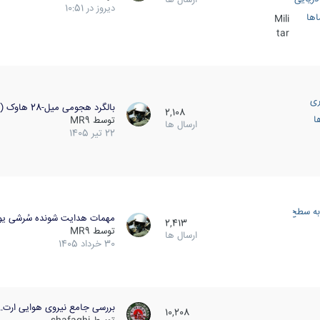
دیروز در 10:51
اها
Mili
tar
ری
بالگرد هجومی میل-28 هاوک (…
2,108
ا
توسط
MR9
ارسال ها
22 تیر 1405
به سطح
مهمات هدایت شونده سُرشی یو
2,413
توسط
MR9
ارسال ها
30 خرداد 1405
بررسی جامع نیروی هوایی ارت…
10,208