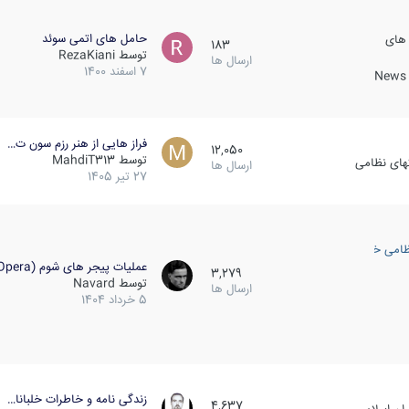
حامل های اتمی سوئد
 های
183
توسط
RezaKiani
ارسال ها
7 اسفند 1400
News &
فراز هایی از هنر رزم سون ت…
12,050
توسط
MahdiT313
کهای نظامی
ارسال ها
27 تیر 1405
ظامی خارجی
عملیات پیجر های شوم (Opera…
3,279
توسط
Navard
ارسال ها
5 خرداد 1404
زندگی نامه و خاطرات خلبانا…
4,637