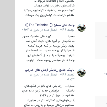
تعاملی، اجزا و اطلاعات مربوط به
شرکت‌های دخیل در تولید مهمات
توپخانه‌ای هدایت‌شونده کراسنوپول-ام۲ را
منتشر کرده است.کراسنوپول یک مهمات...
وانت های مسلح (( The Technical ))
توسط
MR9
·
ارسال شده در
دیروز در 09:02
بسم ا.. گروه های متحرک مجهز
به تکنیکال و گروه های ثابت آتش ضد
پهپاد ارتش روسیه در شبه جزیره کریمه
ظاهرا ارتش روسیه بسرعت با استفاده از
ظرفیت روسوگاردیا در حال گسترش این
واحدها در سرتاسر روسیه است . ترکیب...
تاپیک جامع رزمایش ارتش های خارجی
…
توسط
MR9
·
ارسال شده در
دیروز در
06:53
بسم ا... رزمایش های ناتو در کشورهای
بالتیک براساس جدید ترین داده های
منتشره ( آوریل / می 2026
) رزمایش‌های گسترده ناتو در مجاورت
مستقیم مرزهای روسیه و بلاروس به شکل