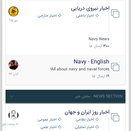
اخبار نیروی دریایی
27
مهر
اخبار داخلی
اخبار خارجی
1395
Navy News
300
ارسال ها
Navy - English
22
آبان
All about navy and naval forces!
1392
19
ارسال ها
NEWS SECTION - بخش خبر
اخبار روز ایران و جهان
21
ساعات
اخبار نظامی
اخبار عمومی
قبل
اخبار تحلیلی
اخبار علمی