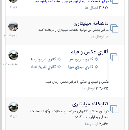
دی
در این قسمت اخبار و قوانین انجمن را مشاهده خواهید کرد
1403
3,670
ارسال ها
ماهنامه میلیتاری
30
اردیبهش
در این بخش می توانید ماهنامه میلیتاری را دریافت کنید.
1401
90
ارسال ها
گالري عكس و فيلم
سه
شنبه
گالري نيروي هوايي
گالري نيروي زميني
در
گالري نيروي دريايي
گالري تاریخ نظامی
15:40
عکس و فیلمهای جنگی را در این بخش ارسال کنید.
33,075
ارسال ها
کتابخانه میلیتاری
16
تیر
در این بخش کتابهای مرتبط و مقالات برگزیده سایت
1405
معرفی و ارایه می گردد.
2,065
ارسال ها