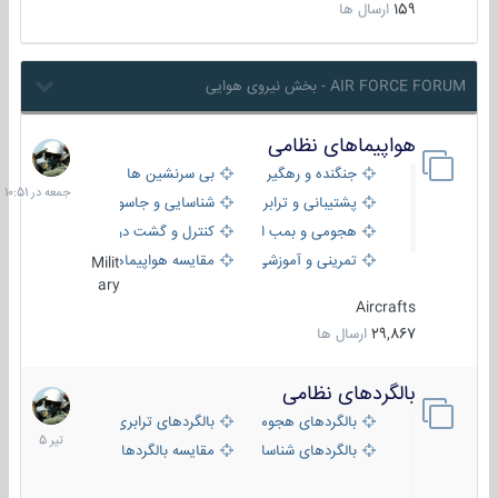
159
ارسال ها
AIR FORCE FORUM - بخش نیروی هوایی
هواپیماهای نظامی
جمعه
در
جنگنده و رهگیر
بی سرنشین ها
10:51
پشتیبانی و ترابری
شناسایی و جاسوسی
هجومی و بمب افکن
کنترل و گشت دریایی
تمرینی و آموزشی
مقایسه هواپیماها
Milit
ary
Aircrafts
29,867
ارسال ها
بالگردهای نظامی
22
تیر
بالگردهای هجومی
بالگردهای ترابری
1405
بالگردهای شناسایی
مقایسه بالگردها