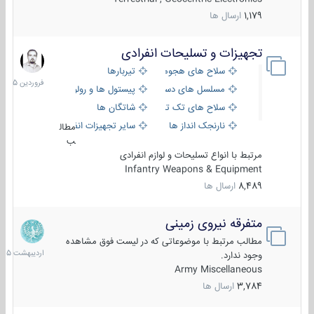
1,179
ارسال ها
تجهیزات و تسلیحات انفرادی
17
فروردین
سلاح های هجومی
تیربارها
1405
مسلسل های دستی
پیستول ها و رولورها
سلاح های تک تیر اندازی
شاتگان ها
نارنجک انداز ها
سایر تجهیزات انفرادی
مطال
ب
مرتبط با انواع تسلیحات و لوازم انفرادی
Infantry Weapons & Equipment
8,489
ارسال ها
متفرقه نیروی زمینی
27
اردیبهش
مطالب مرتبط با موضوعاتی که در لیست فوق مشاهده
1405
وجود ندارد.
Army Miscellaneous
3,784
ارسال ها