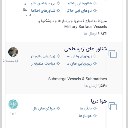
شناورهای پشتیبانی
بی سرنشین های دریایی
م
طا
ناوهای آبی خاکی و نیروبر
شناورهای اطلاعاتی و جاسوسی
لب
مربوط به انواع کشتیها و رزمناوها و ناوشکنها و ...
Military Surface Vessels
6,826
ارسال ها
شناور های زیرسطحی
31
اردیبهش
زیردریایی‌های استراتژیک
زیردریایی‌های تهاجمی
1405
زیردریایی های سبک
مباحث متفرقه زیرسطحی
Submerge Vessels & Submarines
1,540
ارسال ها
هوا دریا
12
دی
بالگردها
هواگردهای بال ثابت
1401
هواناوها