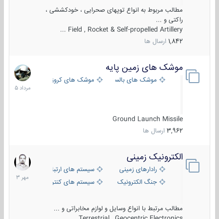
مطالب مربوط به انواع توپهای صحرایی ، خودکششی ،
راکتی و ...
Field , Rocket & Self-propelled Artillery ...
1,842
ارسال ها
موشک های زمین پایه
2
مرداد
موشک های بالستیک
موشک های کروز
1405
Ground Launch Missile
3,962
ارسال ها
الکترونیک زمینی
1
مهر
رادارهای زمینی
سیستم های ارتباطی و جمع آوری اطلاع
1403
جنگ الکترونیک
سیستم های کنترل آتش و تجهیزات الکتر
مطالب مرتبط با انواع وسایل و لوازم مخابراتی و ...
Terrestrial , Geocentric Electronics