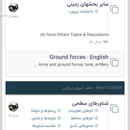
سایر بخشهای زمینی
جمعه
در
دانشنامه نیروی زمینی
09:22
Air force Others Topics & Discussions
180
ارسال ها
Ground forces - English
Army and ground forces, tank, artillery ...
NAVY FORUM - بخش نیروی دریایی
شناورهای سطحی
2
مرداد
ناوهای هواپیمابر و بالگرد بر
رزمناوها و ناوشکن‌ها
1405
ناوهای محافظ
ناوچه‌ها و شناورهای گشتی
شناورهای تندرو
مقایسه شناورها