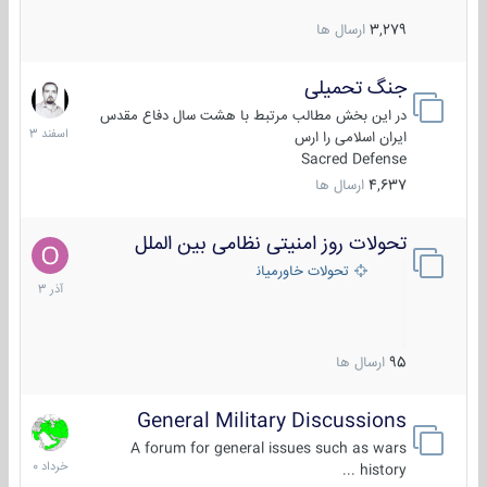
3,279
ارسال ها
جنگ تحمیلی
20
اسفند
در این بخش مطالب مرتبط با هشت سال دفاع مقدس
1403
ایران اسلامی را ارس
Sacred Defense
4,637
ارسال ها
تحولات روز امنیتی نظامی بین الملل
21
آذر
تحولات خاورمیانه
1403
95
ارسال ها
General Military Discussions
10
خرداد
A forum for general issues such as wars
1400
history ...