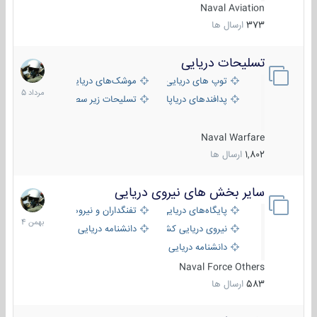
Naval Aviation
373
ارسال ها
تسلیحات دریایی
2
مرداد
توپ های دریایی
موشک‌های دریایی
1405
پدافندهای دریاپایه
تسلیحات زیر سطحی
Naval Warfare
1,802
ارسال ها
سایر بخش های نیروی دریایی
22
بهمن
پایگاه‌های دریایی
تفنگداران و نیروهای ویژه‌ی دریایی
1404
نیروی دریایی کشورهای مختلف
دانشنامه دریایی
دانشنامه دریایی کپی
Naval Force Others
583
ارسال ها