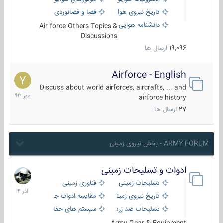
تاریخ نیروی هوایی
فضا و فضانوردی
دانشنامه هوایی
Air force Others Topics &
Discussions
19,096
ارسال ها
Airforce - English
15
مهر
Discuss about world airforces, aircrafts, ... and
1393
airforce history
27
ارسال ها
ARMY FORUM - بخش نیروی زمینی
ادوات و تسلیحات زمینی
21
آذر
تسلیحات زمینی
فناوری زمینی
1404
تاریخ نیروی زمینی
مقایسه ادوات جنگی
تسلیحات ضد زره
سیستم های حفاظت فعال
Army Gear & Equipment