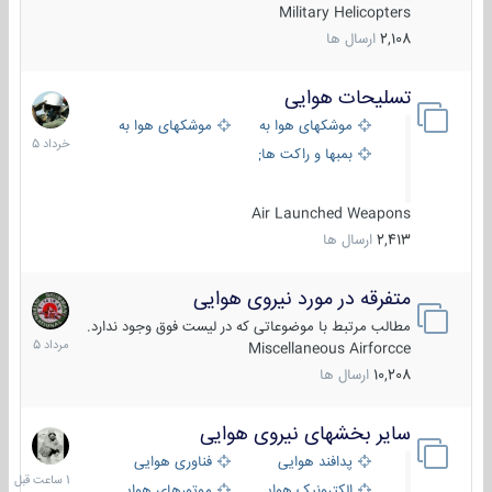
Military Helicopters
2,108
ارسال ها
تسلیحات هوایی
30
خرداد
موشکهای هوا به هوا
موشکهای هوا به سطح
1405
بمبها و راکت های هوایی
Air Launched Weapons
2,413
ارسال ها
متفرقه در مورد نیروی هوایی
7
مرداد
مطالب مرتبط با موضوعاتی که در لیست فوق وجود ندارد.
1405
Miscellaneous Airforcce
10,208
ارسال ها
سایر بخشهای نیروی هوایی
1
ساعت
پدافند هوایی
فناوری هوایی
قبل
الکترونیک هوایی
موتورهای هوایی