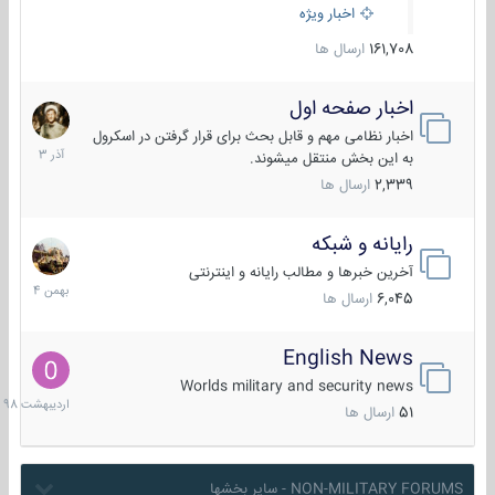
اخبار ویژه
161,708
ارسال ها
اخبار صفحه اول
7
آذر
اخبار نظامی مهم و قابل بحث برای قرار گرفتن در اسکرول
1403
به این بخش منتقل میشوند.
2,339
ارسال ها
رایانه و شبکه
30
بهمن
آخرین خبرها و مطالب رایانه و اینترنتی
1404
6,045
ارسال ها
English News
10
اردیبهش
Worlds military and security news
1398
51
ارسال ها
NON-MILITARY FORUMS - سایر بخشها