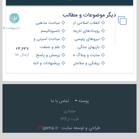
دیگر موضوعات و مطالب
8
اردیبهش
انقلاب اسلامی ایران
مباحث مذهبی
1405
رویدادهای تاریخی و مذهبی
ناسیونالیسم
نیروهای پلیسی
مباحث امنیتی و اطلاعاتی
بازیهای جنگی
علم و صنعت
24,637
ارسال ها
سایت و وبلاگ ها
پرسش و پاسخ
پزشکی و سلامتی
پیشنهادات و انتقادات
پوسته
تماس با ما
میلیتاری
قدرت از IPS
طراحي و توسعه سايت -
gama.ir
iT