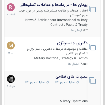
پیمان ها - قراردادها و معاملات تسلیحاتی
7
اسفند
اخبار ، اطلاعات و مقالات منتشر شده رسمی در مورد خرید
1400
های تسیحاتی
News & Article about International military
Contract , Pacts & Treaty
183
ارسال ها
دکترین و استراتژی
27
تیر
مطالب و موضوعات مرتبط با دکترین ، استراتژی و
1405
تاکتیکهای نظامی
Military Doctrine , Strategy & Tactics
12,050
ارسال ها
عملیات های نظامی
5
خرداد
عملیات های نظامی ایران
عملیات های نظامی خارجی
1404
Military Operations