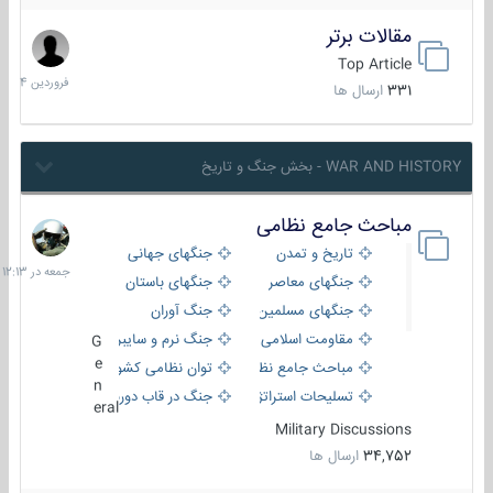
مقالات برتر
29
فروردین
Top Article
1404
331
ارسال ها
WAR AND HISTORY - بخش جنگ و تاریخ
مباحث جامع نظامی
جمعه
در
تاریخ و تمدن
جنگهای جهانی
12:13
جنگهای معاصر
جنگهای باستان
جنگهای مسلمین
جنگ آوران
مقاومت اسلامی
جنگ نرم و سایبری
G
e
مباحث جامع نظامی
توان نظامی کشورها
n
تسلیحات استراتژیک
جنگ در قاب دوربین
eral
Military Discussions
34,752
ارسال ها