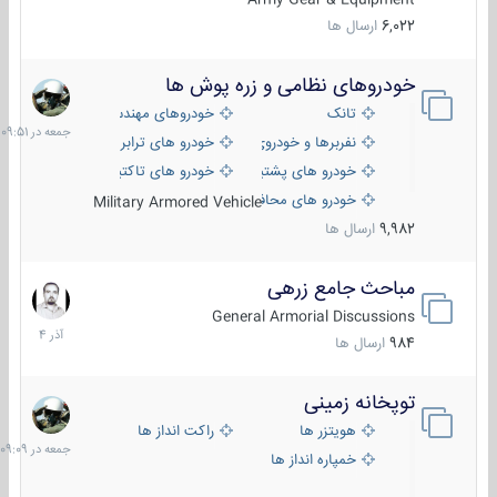
6,022
ارسال ها
خودروهای نظامی و زره پوش ها
جمعه
در
تانک
خودروهای مهندسی
09:51
نفربرها و خودروی های رزمی پیاده نظام
خودرو های ترابری نظامی
خودرو های پشتیبانی آتش ، شناسایی و ضد تانک
خودرو های تاکتیکی نظامی
خودرو های محافظت شده
Military Armored Vehicle
9,982
ارسال ها
مباحث جامع زرهی
7
آذر
General Armorial Discussions
1404
984
ارسال ها
توپخانه زمینی
جمعه
در
هویتزر ها
راکت انداز ها
09:09
خمپاره انداز ها