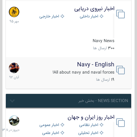
اخبار نیروی دریایی
27
مهر
اخبار داخلی
اخبار خارجی
1395
Navy News
300
ارسال ها
Navy - English
22
آبان
All about navy and naval forces!
1392
19
ارسال ها
NEWS SECTION - بخش خبر
اخبار روز ایران و جهان
دیروز
در
اخبار نظامی
اخبار عمومی
13:11
اخبار تحلیلی
اخبار علمی