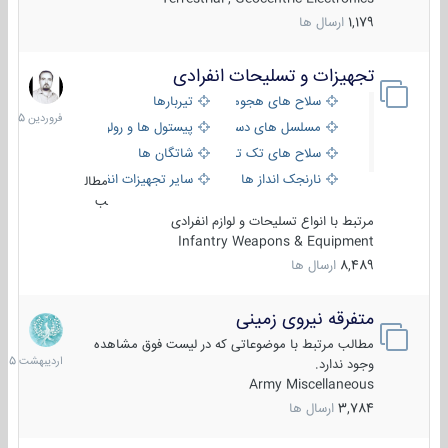
1,179
ارسال ها
تجهیزات و تسلیحات انفرادی
17
فروردین
سلاح های هجومی
تیربارها
1405
مسلسل های دستی
پیستول ها و رولورها
سلاح های تک تیر اندازی
شاتگان ها
نارنجک انداز ها
سایر تجهیزات انفرادی
مطال
ب
مرتبط با انواع تسلیحات و لوازم انفرادی
Infantry Weapons & Equipment
8,489
ارسال ها
متفرقه نیروی زمینی
27
اردیبهش
مطالب مرتبط با موضوعاتی که در لیست فوق مشاهده
1405
وجود ندارد.
Army Miscellaneous
3,784
ارسال ها