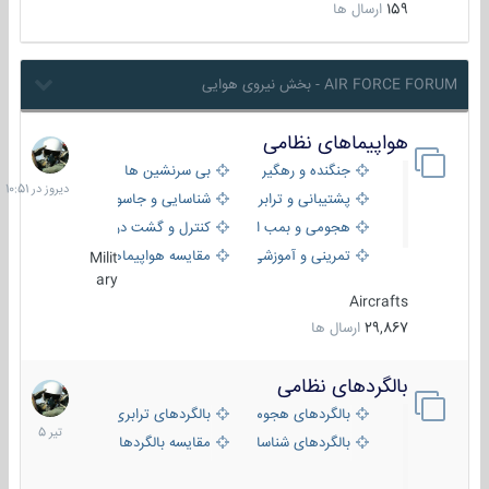
159
ارسال ها
AIR FORCE FORUM - بخش نیروی هوایی
هواپیماهای نظامی
دیروز
در
جنگنده و رهگیر
بی سرنشین ها
10:51
پشتیبانی و ترابری
شناسایی و جاسوسی
هجومی و بمب افکن
کنترل و گشت دریایی
تمرینی و آموزشی
مقایسه هواپیماها
Milit
ary
Aircrafts
29,867
ارسال ها
بالگردهای نظامی
22
تیر
بالگردهای هجومی
بالگردهای ترابری
1405
بالگردهای شناسایی
مقایسه بالگردها