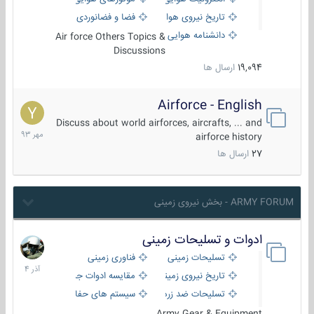
تاریخ نیروی هوایی
فضا و فضانوردی
دانشنامه هوایی
Air force Others Topics &
Discussions
19,094
ارسال ها
Airforce - English
15
مهر
Discuss about world airforces, aircrafts, ... and
1393
airforce history
27
ارسال ها
ARMY FORUM - بخش نیروی زمینی
ادوات و تسلیحات زمینی
21
آذر
تسلیحات زمینی
فناوری زمینی
1404
تاریخ نیروی زمینی
مقایسه ادوات جنگی
تسلیحات ضد زره
سیستم های حفاظت فعال
Army Gear & Equipment