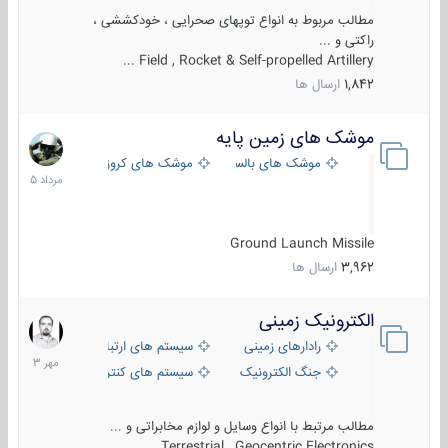
مطالب مربوط به انواع توپهای صحرایی ، خودکششی ،
راکتی و ...
Field , Rocket & Self-propelled Artillery ...
1,842
ارسال ها
موشک های زمین پایه
2
مرداد
موشک های بالستیک
موشک های کروز
1405
Ground Launch Missile
3,962
ارسال ها
الکترونیک زمینی
1
مهر
رادارهای زمینی
سیستم های ارتباطی و جمع آوری اطلاع
1403
جنگ الکترونیک
سیستم های کنترل آتش و تجهیزات الکتر
مطالب مرتبط با انواع وسایل و لوازم مخابراتی و ...
Terrestrial , Geocentric Electronics