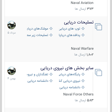
Naval Aviation
373
ارسال ها
تسلیحات دریایی
2
مرداد
توپ های دریایی
موشک‌های دریایی
1405
پدافندهای دریاپایه
تسلیحات زیر سطحی
Naval Warfare
1,802
ارسال ها
سایر بخش های نیروی دریایی
22
بهمن
پایگاه‌های دریایی
تفنگداران و نیروهای ویژه‌ی دریایی
1404
نیروی دریایی کشورهای مختلف
دانشنامه دریایی
دانشنامه دریایی کپی
Naval Force Others
583
ارسال ها