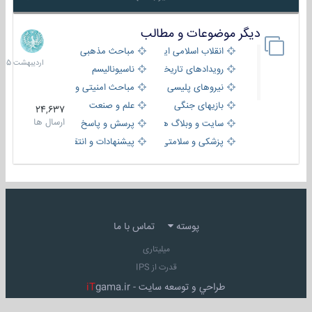
دیگر موضوعات و مطالب
8
اردیبهش
انقلاب اسلامی ایران
مباحث مذهبی
1405
رویدادهای تاریخی و مذهبی
ناسیونالیسم
نیروهای پلیسی
مباحث امنیتی و اطلاعاتی
بازیهای جنگی
علم و صنعت
24,637
ارسال ها
سایت و وبلاگ ها
پرسش و پاسخ
پزشکی و سلامتی
پیشنهادات و انتقادات
پوسته
تماس با ما
میلیتاری
قدرت از IPS
طراحي و توسعه سايت -
gama.ir
iT