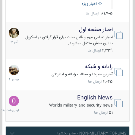
اخبار ویژه
161,705
ارسال ها
اخبار صفحه اول
7
آذر
اخبار نظامی مهم و قابل بحث برای قرار گرفتن در اسکرول
1403
به این بخش منتقل میشوند.
2,339
ارسال ها
رایانه و شبکه
30
بهمن
آخرین خبرها و مطالب رایانه و اینترنتی
1404
6,045
ارسال ها
English News
10
اردیبهش
Worlds military and security news
1398
51
ارسال ها
NON-MILITARY FORUMS - سایر بخشها