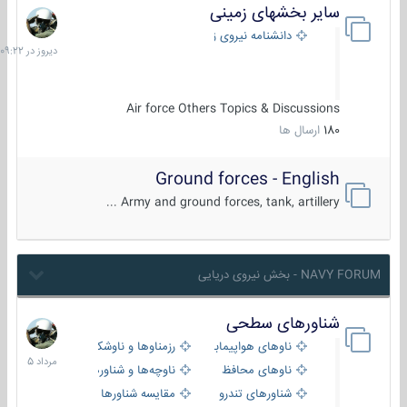
سایر بخشهای زمینی
دیروز
در
دانشنامه نیروی زمینی
09:22
Air force Others Topics & Discussions
180
ارسال ها
Ground forces - English
Army and ground forces, tank, artillery ...
NAVY FORUM - بخش نیروی دریایی
شناورهای سطحی
2
مرداد
ناوهای هواپیمابر و بالگرد بر
رزمناوها و ناوشکن‌ها
1405
ناوهای محافظ
ناوچه‌ها و شناورهای گشتی
شناورهای تندرو
مقایسه شناورها