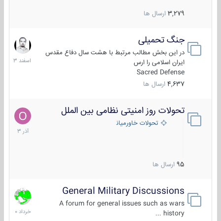
3,279
ارسال ها
جنگ تحمیلی
20
اسفند
در این بخش مطالب مرتبط با هشت سال دفاع مقدس
1403
ایران اسلامی را ارس
Sacred Defense
4,637
ارسال ها
تحولات روز امنیتی نظامی بین الملل
21
آذر
تحولات خاورمیانه
1403
95
ارسال ها
General Military Discussions
10
خرداد
A forum for general issues such as wars
1400
history ...