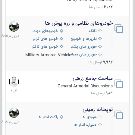
6,022
ارسال ها
خودروهای نظامی و زره پوش ها
دیروز
در
تانک
خودروهای مهندسی
09:51
نفربرها و خودروی های رزمی پیاده نظام
خودرو های ترابری نظامی
خودرو های پشتیبانی آتش ، شناسایی و ضد تانک
خودرو های تاکتیکی نظامی
خودرو های محافظت شده
Military Armored Vehicle
9,982
ارسال ها
مباحث جامع زرهی
7
آذر
General Armorial Discussions
1404
984
ارسال ها
توپخانه زمینی
دیروز
در
هویتزر ها
راکت انداز ها
09:09
خمپاره انداز ها