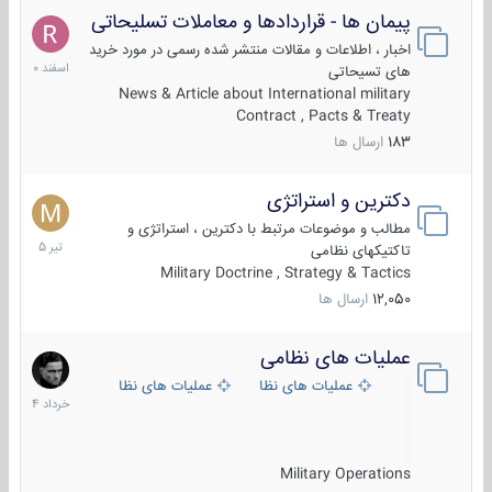
پیمان ها - قراردادها و معاملات تسلیحاتی
7
اسفند
اخبار ، اطلاعات و مقالات منتشر شده رسمی در مورد خرید
1400
های تسیحاتی
News & Article about International military
Contract , Pacts & Treaty
183
ارسال ها
دکترین و استراتژی
27
تیر
مطالب و موضوعات مرتبط با دکترین ، استراتژی و
1405
تاکتیکهای نظامی
Military Doctrine , Strategy & Tactics
12,050
ارسال ها
عملیات های نظامی
5
خرداد
عملیات های نظامی ایران
عملیات های نظامی خارجی
1404
Military Operations