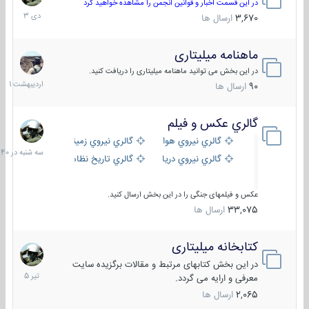
دی
در این قسمت اخبار و قوانین انجمن را مشاهده خواهید کرد
1403
3,670
ارسال ها
ماهنامه میلیتاری
30
اردیبهش
در این بخش می توانید ماهنامه میلیتاری را دریافت کنید.
1401
90
ارسال ها
گالري عكس و فيلم
سه
شنبه
گالري نيروي هوايي
گالري نيروي زميني
در
گالري نيروي دريايي
گالري تاریخ نظامی
15:40
عکس و فیلمهای جنگی را در این بخش ارسال کنید.
33,075
ارسال ها
کتابخانه میلیتاری
16
تیر
در این بخش کتابهای مرتبط و مقالات برگزیده سایت
1405
معرفی و ارایه می گردد.
2,065
ارسال ها