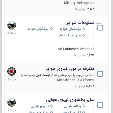
Military Helicopters
2,108
ارسال ها
تسلیحات هوایی
30
خرداد
موشکهای هوا به هوا
موشکهای هوا به سطح
1405
بمبها و راکت های هوایی
Air Launched Weapons
2,413
ارسال ها
متفرقه در مورد نیروی هوایی
7
مرداد
مطالب مرتبط با موضوعاتی که در لیست فوق وجود ندارد.
1405
Miscellaneous Airforcce
10,208
ارسال ها
سایر بخشهای نیروی هوایی
2
مرداد
پدافند هوایی
فناوری هوایی
1405
الکترونیک هوایی
موتورهای هوایی