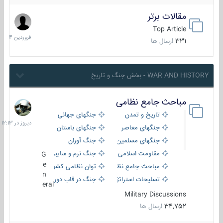
مقالات برتر
29
فروردین
Top Article
1404
331
ارسال ها
WAR AND HISTORY - بخش جنگ و تاریخ
مباحث جامع نظامی
دیروز
در
تاریخ و تمدن
جنگهای جهانی
12:13
جنگهای معاصر
جنگهای باستان
جنگهای مسلمین
جنگ آوران
مقاومت اسلامی
جنگ نرم و سایبری
G
e
مباحث جامع نظامی
توان نظامی کشورها
n
تسلیحات استراتژیک
جنگ در قاب دوربین
eral
Military Discussions
34,752
ارسال ها