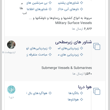
شناورهای پشتیبانی
بی سرنشین های دریایی
م
طا
ناوهای آبی خاکی و نیروبر
شناورهای اطلاعاتی و جاسوسی
لب
مربوط به انواع کشتیها و رزمناوها و ناوشکنها و ...
Military Surface Vessels
6,826
ارسال ها
شناور های زیرسطحی
31
اردیبهش
زیردریایی‌های استراتژیک
زیردریایی‌های تهاجمی
1405
زیردریایی های سبک
مباحث متفرقه زیرسطحی
Submerge Vessels & Submarines
1,540
ارسال ها
هوا دریا
12
دی
بالگردها
هواگردهای بال ثابت
1401
هواناوها