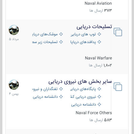
Naval Aviation
373
ارسال ها
تسلیحات دریایی
2
مرداد
توپ های دریایی
موشک‌های دریایی
1405
پدافندهای دریاپایه
تسلیحات زیر سطحی
Naval Warfare
1,802
ارسال ها
سایر بخش های نیروی دریایی
22
بهمن
پایگاه‌های دریایی
تفنگداران و نیروهای ویژه‌ی دریایی
1404
نیروی دریایی کشورهای مختلف
دانشنامه دریایی
دانشنامه دریایی کپی
Naval Force Others
583
ارسال ها