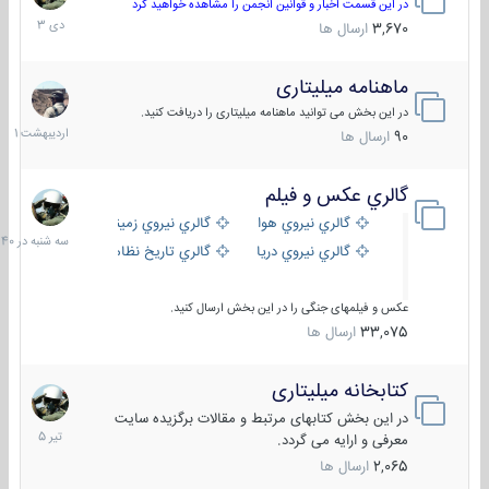
دی
در این قسمت اخبار و قوانین انجمن را مشاهده خواهید کرد
1403
3,670
ارسال ها
ماهنامه میلیتاری
30
اردیبهش
در این بخش می توانید ماهنامه میلیتاری را دریافت کنید.
1401
90
ارسال ها
گالري عكس و فيلم
سه
شنبه
گالري نيروي هوايي
گالري نيروي زميني
در
گالري نيروي دريايي
گالري تاریخ نظامی
15:40
عکس و فیلمهای جنگی را در این بخش ارسال کنید.
33,075
ارسال ها
کتابخانه میلیتاری
16
تیر
در این بخش کتابهای مرتبط و مقالات برگزیده سایت
1405
معرفی و ارایه می گردد.
2,065
ارسال ها