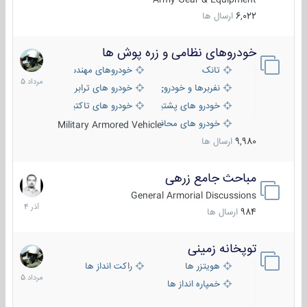
6,022
ارسال ها
خودروهای نظامی و زره پوش ها
2
مرداد
تانک
خودروهای مهندسی
1405
نفربرها و خودروی های رزمی پیاده نظام
خودرو های ترابری نظامی
خودرو های پشتیبانی آتش ، شناسایی و ضد تانک
خودرو های تاکتیکی نظامی
خودرو های محافظت شده
Military Armored Vehicle
9,980
ارسال ها
مباحث جامع زرهی
7
آذر
General Armorial Discussions
1404
984
ارسال ها
توپخانه زمینی
9
مرداد
هویتزر ها
راکت انداز ها
1405
خمپاره انداز ها