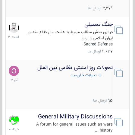
3,279
ارسال ها
جنگ تحمیلی
20
اسفند
در این بخش مطالب مرتبط با هشت سال دفاع مقدس
1403
ایران اسلامی را ارس
Sacred Defense
4,637
ارسال ها
تحولات روز امنیتی نظامی بین الملل
21
آذر
تحولات خاورمیانه
1403
95
ارسال ها
General Military Discussions
10
خرداد
A forum for general issues such as wars
1400
history ...