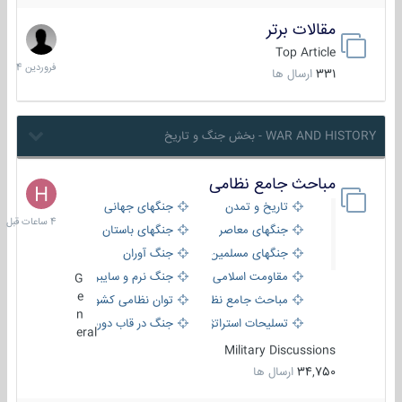
مقالات برتر
29
فروردین
Top Article
1404
331
ارسال ها
WAR AND HISTORY - بخش جنگ و تاریخ
مباحث جامع نظامی
4
ساعات
تاریخ و تمدن
جنگهای جهانی
قبل
جنگهای معاصر
جنگهای باستان
جنگهای مسلمین
جنگ آوران
مقاومت اسلامی
جنگ نرم و سایبری
G
e
مباحث جامع نظامی
توان نظامی کشورها
n
تسلیحات استراتژیک
جنگ در قاب دوربین
eral
Military Discussions
34,750
ارسال ها