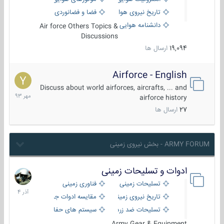
تاریخ نیروی هوایی
فضا و فضانوردی
دانشنامه هوایی
Air force Others Topics &
Discussions
19,094
ارسال ها
Airforce - English
15
مهر
Discuss about world airforces, aircrafts, ... and
1393
airforce history
27
ارسال ها
ARMY FORUM - بخش نیروی زمینی
ادوات و تسلیحات زمینی
21
آذر
تسلیحات زمینی
فناوری زمینی
1404
تاریخ نیروی زمینی
مقایسه ادوات جنگی
تسلیحات ضد زره
سیستم های حفاظت فعال
Army Gear & Equipment