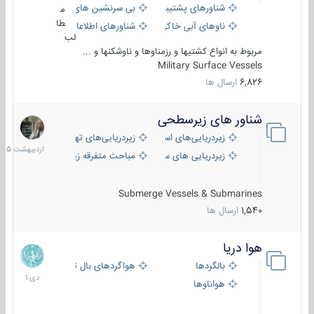
شناورهای پشتیبانی
بی سرنشین های دریایی
م
طا
ناوهای آبی خاکی و نیروبر
شناورهای اطلاعاتی و جاسوسی
لب
مربوط به انواع کشتیها و رزمناوها و ناوشکنها و ...
Military Surface Vessels
6,826
ارسال ها
شناور های زیرسطحی
31
اردیبهش
زیردریایی‌های استراتژیک
زیردریایی‌های تهاجمی
1405
زیردریایی های سبک
مباحث متفرقه زیرسطحی
Submerge Vessels & Submarines
1,540
ارسال ها
هوا دریا
12
دی
بالگردها
هواگردهای بال ثابت
1401
هواناوها