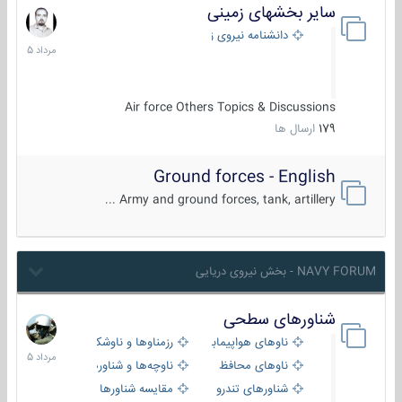
سایر بخشهای زمینی
9
مرداد
دانشنامه نیروی زمینی
1405
Air force Others Topics & Discussions
179
ارسال ها
Ground forces - English
Army and ground forces, tank, artillery ...
NAVY FORUM - بخش نیروی دریایی
شناورهای سطحی
2
مرداد
ناوهای هواپیمابر و بالگرد بر
رزمناوها و ناوشکن‌ها
1405
ناوهای محافظ
ناوچه‌ها و شناورهای گشتی
شناورهای تندرو
مقایسه شناورها