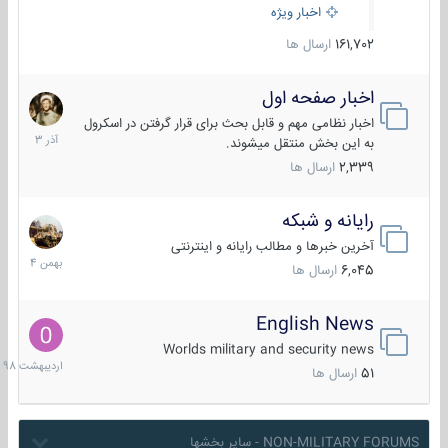
اخبار ویژه
161,702
ارسال ها
اخبار صفحه اول
7
آذر
اخبار نظامی مهم و قابل بحث برای قرار گرفتن در اسکرول
1403
به این بخش منتقل میشوند.
2,339
ارسال ها
رایانه و شبکه
30
بهمن
آخرین خبرها و مطالب رایانه و اینترنتی
1404
6,045
ارسال ها
English News
10
اردیبهش
Worlds military and security news
1398
51
ارسال ها
NON-MILITARY FORUMS - سایر بخشها