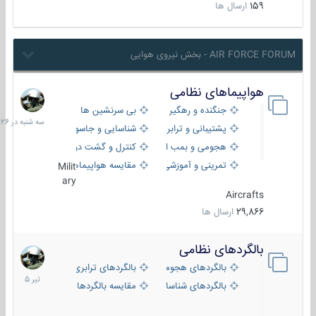
159
ارسال ها
AIR FORCE FORUM - بخش نیروی هوایی
هواپیماهای نظامی
سه
شنبه
جنگنده و رهگیر
بی سرنشین ها
در
پشتیبانی و ترابری
شناسایی و جاسوسی
18:26
هجومی و بمب افکن
کنترل و گشت دریایی
تمرینی و آموزشی
مقایسه هواپیماها
Milit
ary
Aircrafts
29,866
ارسال ها
بالگردهای نظامی
22
تیر
بالگردهای هجومی
بالگردهای ترابری
1405
بالگردهای شناسایی
مقایسه بالگردها