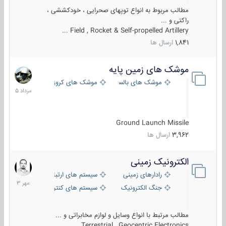
مطالب مربوط به انواع توپهای صحرایی ، خودکششی ،
راکتی و ...
Field , Rocket & Self-propelled Artillery ...
1,841
ارسال ها
موشک های زمین پایه
2
مرداد
موشک های بالستیک
موشک های کروز
1405
Ground Launch Missile
3,962
ارسال ها
الکترونیک زمینی
1
مهر
رادارهای زمینی
سیستم های ارتباطی و جمع آوری اطلاع
1403
جنگ الکترونیک
سیستم های کنترل آتش و تجهیزات الکتر
مطالب مرتبط با انواع وسایل و لوازم مخابراتی و ...
Terrestrial , Geocentric Electronics