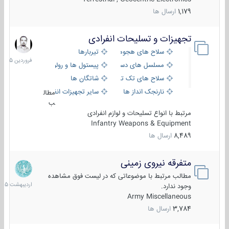
1,179
ارسال ها
تجهیزات و تسلیحات انفرادی
17
فروردین
سلاح های هجومی
تیربارها
1405
مسلسل های دستی
پیستول ها و رولورها
سلاح های تک تیر اندازی
شاتگان ها
نارنجک انداز ها
سایر تجهیزات انفرادی
مطال
ب
مرتبط با انواع تسلیحات و لوازم انفرادی
Infantry Weapons & Equipment
8,489
ارسال ها
متفرقه نیروی زمینی
27
اردیبهش
مطالب مرتبط با موضوعاتی که در لیست فوق مشاهده
1405
وجود ندارد.
Army Miscellaneous
3,784
ارسال ها