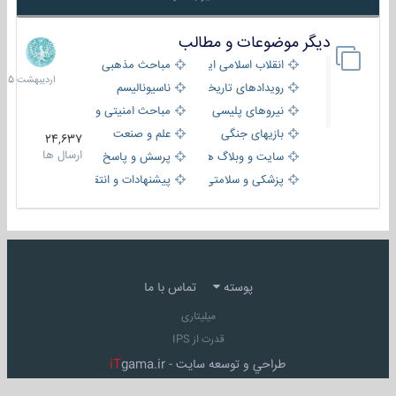
دیگر موضوعات و مطالب
8
اردیبهش
انقلاب اسلامی ایران
مباحث مذهبی
1405
رویدادهای تاریخی و مذهبی
ناسیونالیسم
نیروهای پلیسی
مباحث امنیتی و اطلاعاتی
بازیهای جنگی
علم و صنعت
24,637
ارسال ها
سایت و وبلاگ ها
پرسش و پاسخ
پزشکی و سلامتی
پیشنهادات و انتقادات
پوسته
تماس با ما
میلیتاری
قدرت از IPS
طراحي و توسعه سايت -
gama.ir
iT