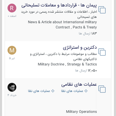
پیمان ها - قراردادها و معاملات تسلیحاتی
7
اسفند
اخبار ، اطلاعات و مقالات منتشر شده رسمی در مورد خرید
1400
های تسیحاتی
News & Article about International military
Contract , Pacts & Treaty
183
ارسال ها
دکترین و استراتژی
27
تیر
مطالب و موضوعات مرتبط با دکترین ، استراتژی و
1405
تاکتیکهای نظامی
Military Doctrine , Strategy & Tactics
12,050
ارسال ها
عملیات های نظامی
5
خرداد
عملیات های نظامی ایران
عملیات های نظامی خارجی
1404
Military Operations