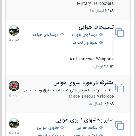
Military Helicopters
2,108
ارسال ها
تسلیحات هوایی
30
خرداد
موشکهای هوا به هوا
موشکهای هوا به سطح
1405
بمبها و راکت های هوایی
Air Launched Weapons
2,413
ارسال ها
متفرقه در مورد نیروی هوایی
7
مرداد
مطالب مرتبط با موضوعاتی که در لیست فوق وجود ندارد.
1405
Miscellaneous Airforcce
10,208
ارسال ها
سایر بخشهای نیروی هوایی
2
مرداد
پدافند هوایی
فناوری هوایی
1405
الکترونیک هوایی
موتورهای هوایی