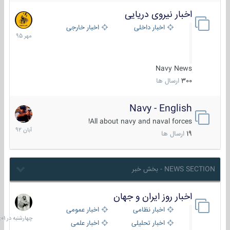
اخبار نیروی دریایی
27
مهر
اخبار داخلی
اخبار خارجی
1395
Navy News
300
ارسال ها
Navy - English
22
آبان
All about navy and naval forces!
1392
19
ارسال ها
NEWS SECTION - بخش خبر
اخبار روز ایران و جهان
چهارشنبه
در
اخبار نظامی
اخبار عمومی
06:01
اخبار تحلیلی
اخبار علمی