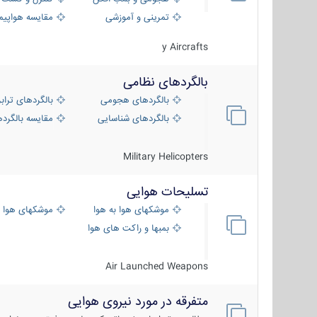
تمرینی و آموزشی
مقایسه هواپیم
y Aircrafts
بالگردهای نظامی
بالگردهای هجومی
بالگردهای تراب
بالگردهای شناسایی
مقایسه بالگرده
Military Helicopters
تسلیحات هوایی
موشکهای هوا به هوا
موشکهای هوا 
بمبها و راکت های هوایی
Air Launched Weapons
متفرقه در مورد نیروی هوایی