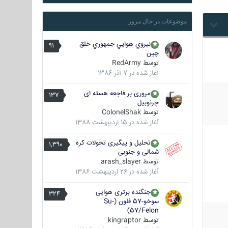
موضوعات در حال مرور
نيروي هوايي جمهوري خلق
91
چين
توسط
RedArmy
آغاز شده در
7 آذر 1386
مروری بر فاجعه هسته ای
137
چرنوبیل
توسط
ColonelShak
آغاز شده در
15 اردیبهشت 1388
تحلیل و پیگیری تحولات کره
1,390
شمالی و جنوبی
توسط
arash_slayer
آغاز شده در
26 اردیبهشت 1386
جنگنده برتری هوایی
324
سوخو-57 فلون (Su-
57/Felon)
توسط
kingraptor