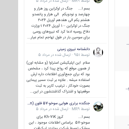
توسط
MR9
·
ارسال شده در
مرداد 5
بسم ا... جنگ در اوکراین روز هزار و
چهارصد و نودویکم الی هزار و پانصدو
هشتم یکم الی هفدهم آوریل 2026
جنگ در اوکراین – 1 آوریل 2026 1-وزارت
دفاع روسیه ادعا کرد که نیروهای روسی
برای سومین بار در طول تهاجم تمام عیار...
دانشنامه نیروی زمینی
توسط
951
·
ارسال شده در
مرداد 5
سلام این اپلیکیشن استراوا (و مشابه اون)
از همون موقع که رواج پیدا کرد ، مشخص
بود که برای جمع‌آوری اطلاعات داره ارش
استفاده میشه . علاوه بر ثبت مسیر پیمایی
بصورت خودکار ، ترغیب کاربر به ثبت
…
موقعیتها و اشتراک‌ گذاشتنشون در این...
جنگنده برتری هوایی سوخو-57 فلون (Su-57/Felon)
توسط
MR9
·
ارسال شده در
مرداد 5
بسم ا... کروز Kh-71K برای
سوخو-57 براساس اطلاعات موجود ، این
موشک توسط شرکت یونایتد ایرکرافت