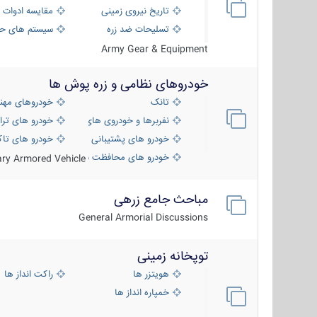
تاریخ نیروی زمینی
مقایسه ادوات 
تسلیحات ضد زره
سیستم های حف
Army Gear & Equipment
خودروهای نظامی و زره پوش ها
تانک
خودروهای مهن
نفربرها و خودروی های رزمی پیاده نظام
خودرو های ترا
خودرو های پشتیبانی آتش ، شناسایی و ضد ت
خودرو های تاک
خودرو های محافظت شده
tary Armored Vehicle
مباحث جامع زرهی
General Armorial Discussions
توپخانه زمینی
هویتزر ها
راکت انداز ها
خمپاره انداز ها