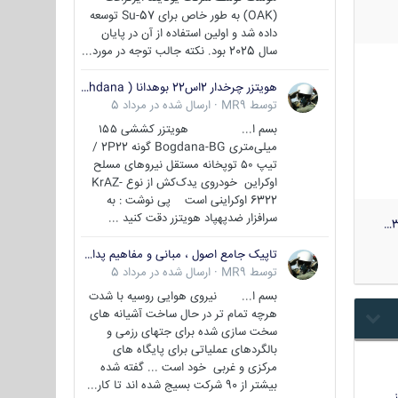
(OAK) به طور خاص برای Su-57 توسعه
داده شد و اولین استفاده از آن در پایان
سال 2025 بود. نکته جالب توجه در مورد...
هویتزر چرخدار 2اس22 بوهدانا ( wheeled howitzer 2S22 Bohdana )
توسط
MR9
·
ارسال شده در
مرداد 5
بسم ا... هویتزر کششی ۱۵۵
میلی‌متری Bogdana-BG گونه 2P22 /
تیپ ۵۰ توپخانه مستقل نیروهای مسلح
اوکراین خودروی یدک‌کش از نوع KrAZ-
6322 اوکراینی است پی نوشت : به
سرافزار ضدپهپاد هویتزر دقت کنید ...
3
تاپیک جامع اصول ، مبانی و مفاهیم پدافند غیر عامل
توسط
MR9
·
ارسال شده در
مرداد 5
بسم ا... نیروی هوایی روسیه با شدت
هرچه تمام تر در حال ساخت آشیانه های
سخت سازی شده برای جتهای رزمی و
بالگردهای عملیاتی برای پایگاه های
مرکزی و غربی خود است ... گفته شده
بیشتر از 90 شرکت بسیج شده اند تا کار...
…