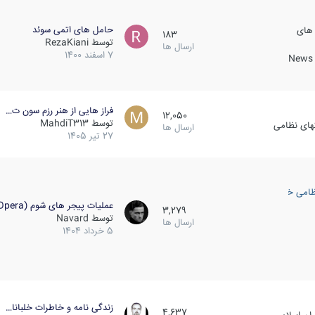
حامل های اتمی سوئد
 های
183
توسط
RezaKiani
ارسال ها
7 اسفند 1400
News &
فراز هایی از هنر رزم سون ت…
12,050
توسط
MahdiT313
کهای نظامی
ارسال ها
27 تیر 1405
ظامی خارجی
عملیات پیجر های شوم (Opera…
3,279
توسط
Navard
ارسال ها
5 خرداد 1404
زندگی نامه و خاطرات خلبانا…
4,637