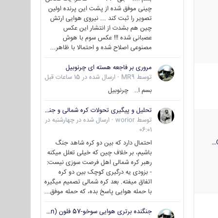
چینی موفق شده از پشت این پرنده اولین
تصویر را ثبت کند ... نیروی هوایی ارتش
چین هم بشدت از انتشار این عکس
عصبانی شده !!! عکس سوم با هوش
مصنوعی اصلاح شده و احتمالا با ظاهر...
مروری بر فاجعه هسته ای چرنوبیل
توسط
MR9
·
ارسال شده در
15 ساعات قبل
بسم ا.. چرنوبیل
تحلیل و پیگیری تحولات کره شمالی و جنوبی
توسط
worior
·
ارسال شده در
چهارشنبه در
06:01
احتمال دارد که بین دو کره شاهد جنگ
باشیم، بر خلاف چین که خیلی تعلل میکنه
رهبر کره شمالی اهل فرصت سوزی نیست:
- بزودی یه درگیری کوچک بین دو کره
اتفاق میفته. بعد کره شمالی تصمیم میگیره
با حمله هوایی پاسخ بده، که حمله موفق...
جنگنده برتری هوایی سوخو-57 فلون (Su-57/Felon)