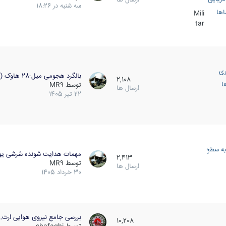
سه شنبه در 18:26
اها
Mili
tar
ری
بالگرد هجومی میل-28 هاوک (…
2,108
ا
توسط
MR9
ارسال ها
22 تیر 1405
به سطح
مهمات هدایت شونده سُرشی یو
2,413
توسط
MR9
ارسال ها
30 خرداد 1405
بررسی جامع نیروی هوایی ارت…
10,208