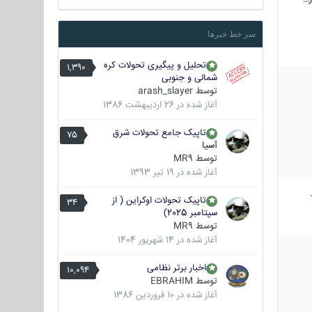
سر خط خبرها
تحلیل و پیگیری تحولات کره
1,390
شمالی و جنوبی
توسط
arash_slayer
آغاز شده در
26 اردیبهشت 1386
تاپیک جامع تحولات شرق
75
آسیا
توسط
MR9
آغاز شده در
19 تیر 1393
تاپیک تحولات اوکراین ( از
34
سپتامبر 2025)
توسط
MR9
آغاز شده در
14 شهریور 1404
اخبار برتر نظامی
10,094
توسط
EBRAHIM
آغاز شده در
10 فروردین 1386