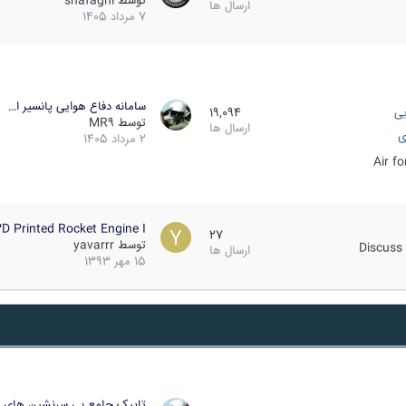
توسط
shafaghi
ارسال ها
7 مرداد 1405
سامانه دفاع هوایی پانسیر ا…
یی
19,094
توسط
MR9
ارسال ها
ی
2 مرداد 1405
Air f
D Printed Rocket Engine I…
27
توسط
yavarrr
Discuss 
ارسال ها
15 مهر 1393
تاپیک جامع بی سرنشین های ز