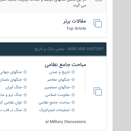
می گردد.
مقالات برتر
Top Article
WAR AND HISTORY - بخش جنگ و تاریخ
مباحث جامع نظامی
تاریخ و تمدن
جنگهای جهانی
جنگهای معاصر
جنگهای باستان
جنگهای مسلمین
جنگ آوران
مقاومت اسلامی
جنگ نرم و سای
مباحث جامع نظامی
توان نظامی کش
تسلیحات استراتژیک
جنگ در قاب دو
al Military Discussions