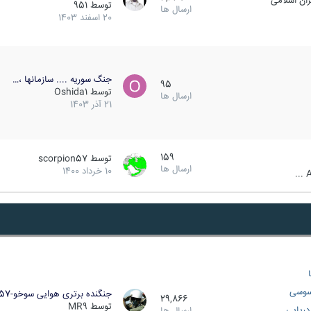
ان اسلامی
توسط
951
ارسال ها
20 اسفند 1403
جنگ سوریه .... سازمانها ،…
95
توسط
Oshida1
ارسال ها
21 آذر 1403
159
توسط
scorpion57
ارسال ها
10 خرداد 1400
A
سوسی
جنگنده برتری هوایی سوخو-57…
29,866
توسط
MR9
ریایی
ارسال ها