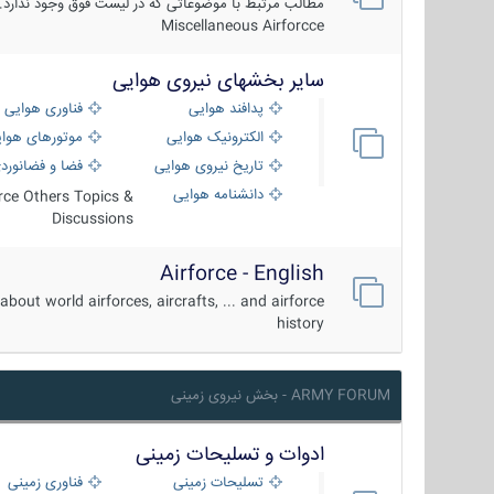
مطالب مرتبط با موضوعاتی که در لیست فوق وجود ندارد.
Miscellaneous Airforcce
سایر بخشهای نیروی هوایی
پدافند هوایی
فناوری هوایی
الکترونیک هوایی
موتورهای هوا
تاریخ نیروی هوایی
فضا و فضانورد
دانشنامه هوایی
orce Others Topics &
Discussions
Airforce - English
about world airforces, aircrafts, ... and airforce
history
ARMY FORUM - بخش نیروی زمینی
ادوات و تسلیحات زمینی
تسلیحات زمینی
فناوری زمینی