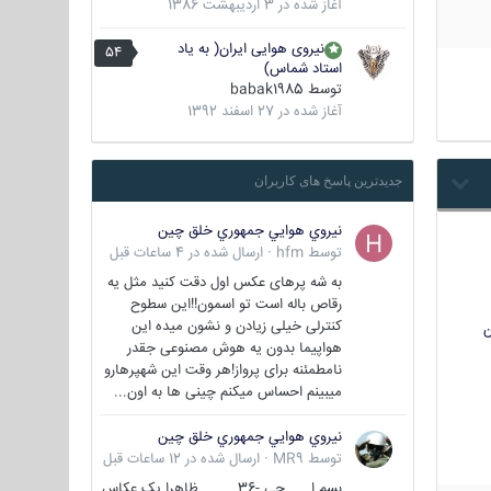
آغاز شده در
3 اردیبهشت 1386
نیروی هوایی ایران( به یاد
54
استاد شماس)
توسط
babak1985
آغاز شده در
27 اسفند 1392
جدیدترین پاسخ های کاربران
نيروي هوايي جمهوري خلق چين
توسط
hfm
·
ارسال شده در
4 ساعات قبل
به شه پرهای عکس اول دقت کنید مثل یه
رقاص باله است تو اسمون!!این سطوح
کنترلی خیلی زیادن و نشون میده این
ن
هواپیما بدون یه هوش مصنوعی جقدر
نامطمئنه برای پرواز!هر وقت این شهپرهارو
میبینم احساس میکنم چینی ها به اون...
نيروي هوايي جمهوري خلق چين
توسط
MR9
·
ارسال شده در
12 ساعات قبل
بسم ا... جی -36 ظاهرا یک عکاس