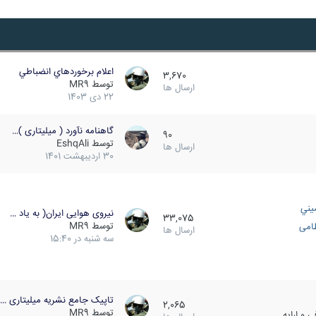
اعلام برخوردهاي انضباطي
3,670
توسط
MR9
ارسال ها
22 دی 1403
گاهنامه نآورد ( میلیتاری )…
90
توسط
EshqAli
ارسال ها
30 اردیبهشت 1401
يني
نیروی هوایی ایران( به یاد …
33,075
توسط
MR9
ظامی
ارسال ها
سه شنبه در 15:40
تاپیک جامع نشریه میلیتاری …
2,065
توسط
MR9
 و ارایه