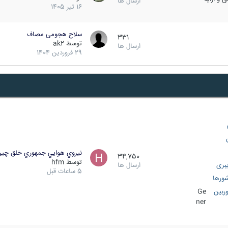
ارسال ها
16 تیر 1405
سلاح هجومی مصاف
331
توسط
ak2
ارسال ها
29 فروردین 1404
نيروي هوايي جمهوري خلق چي
34,750
توسط
hfm
بری
ارسال ها
5 ساعات قبل
ورها
ربین
Ge
ner