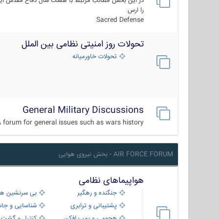
در این بخش مطالب مرتبط با هشت سال دفاع مقدس ایر
را ارس
Sacred Defense
تحولات روز امنیتی نظامی بین الملل
تحولات خاورمیانه
General Military Discussions
 forum for general issues such as wars history ...
AIR FORCE FORUM - بخش نیروی هوایی
هواپیماهای نظامی
جنگنده و رهگیر
بی سرنشین ها
پشتیبانی و ترابری
شناسایی و جا
هجومی و بمب افکن
کنترل و گشت د