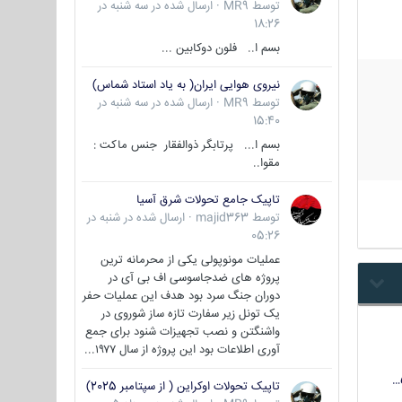
توسط
MR9
·
ارسال شده در
سه شنبه در
18:26
بسم ا.. فلون دوکابین ...
نیروی هوایی ایران( به یاد استاد شماس)
توسط
MR9
·
ارسال شده در
سه شنبه در
15:40
بسم ا... پرتابگر ذوالفقار جنس ماکت :
مقوا..
تاپیک جامع تحولات شرق آسیا
توسط
majid363
·
ارسال شده در
شنبه در
05:26
عملیات مونوپولی یکی از محرمانه ترین
پروژه های ضدجاسوسی اف بی آی در
دوران جنگ سرد بود هدف این عملیات حفر
یک تونل زیر سفارت تازه ساز شوروی در
واشنگتن و نصب تجهیزات شنود برای جمع
آوری اطلاعات بود این پروژه از سال ۱۹۷۷...
تاپیک تحولات اوکراین ( از سپتامبر 2025)