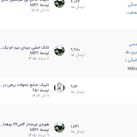
6,022
جنگی
توسط
MR9
ارسال ها
21 آذر 1404
اظت فعال
دسی
تانک اصلی میدان نبرد ام-یک…
9,980
بری نظامی
توسط
MR9
ارسال ها
2 مرداد 1405
انک
تیکی نظامی
Mili
تاپیک جامع تحولات زرهی در …
984
توسط
951
ارسال ها
7 آذر 1404
هویتزر چرخدار 2اس22 بوهدا…
1,841
توسط
MR9
ارسال ها
9 مرداد 1405